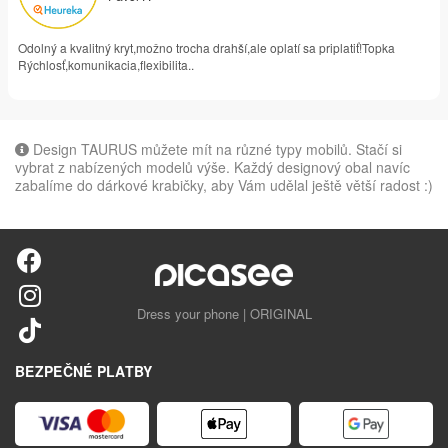
Odolný a kvalitný kryt,možno trocha drahší,ale oplatí sa priplatiť!Topka
Rýchlosť,komunikacia,flexibilita..
Design TAURUS můžete mít na různé typy mobilů. Stačí si
vybrat z nabízených modelů výše. Každý designový obal navíc
zabalíme do dárkové krabičky, aby Vám udělal ještě větší radost :)
Dress your phone | ORIGINAL
BEZPEČNÉ PLATBY