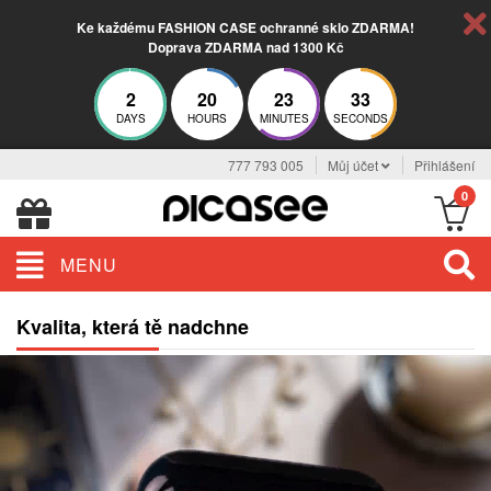
Ke každému FASHION CASE ochranné sklo ZDARMA!
Doprava ZDARMA nad 1300 Kč
2
20
23
33
DAYS
HOURS
MINUTES
SECONDS
777 793 005
Můj účet
Přihlášení
0
MENU
Kvalita, která tě nadchne