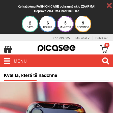
Ke každému FASHION CASE ochranné sklo ZDARMA!
Doprava ZDARMA nad 1300 Kč
2
6
5
8
DAYS
HOURS
MINUTES
SECONDS
777 793 005
Můj účet
Přihlášení
0
MENU
Kvalita, která tě nadchne