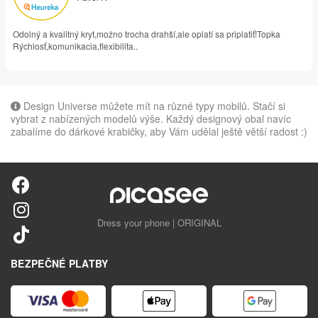
Odolný a kvalitný kryt,možno trocha drahší,ale oplatí sa priplatiť!Topka
Rýchlosť,komunikacia,flexibilita..
Design Universe můžete mít na různé typy mobilů. Stačí si
vybrat z nabízených modelů výše. Každý designový obal navíc
zabalíme do dárkové krabičky, aby Vám udělal ještě větší radost :)
Dress your phone | ORIGINAL
BEZPEČNÉ PLATBY