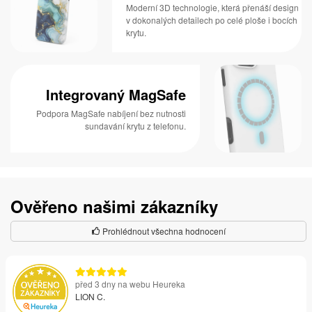
Moderní 3D technologie, která přenáší design
v dokonalých detailech po celé ploše i bocích
krytu.
Integrovaný MagSafe
Podpora MagSafe nabíjení bez nutnosti
sundavání krytu z telefonu.
Ověřeno našimi zákazníky
Prohlédnout všechna hodnocení
před 3 dny na webu Heureka
LION C.