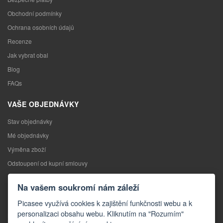
Obchodní podmínky
Ochrana osobních údajů
Recenze
Jak vybrat obal
Blog
FAQs
VAŠE OBJEDNÁVKY
Stav objednávky
Mé objednávky
Výměna zboží
Odstoupení od kupní smlouvy
Reklamace
Na vašem soukromí nám záleží
KONTAKTY
Picasee využívá cookies k zajištění funkčnosti webu a k
personalizaci obsahu webu. Kliknutím na "Rozumím"
Kontakty