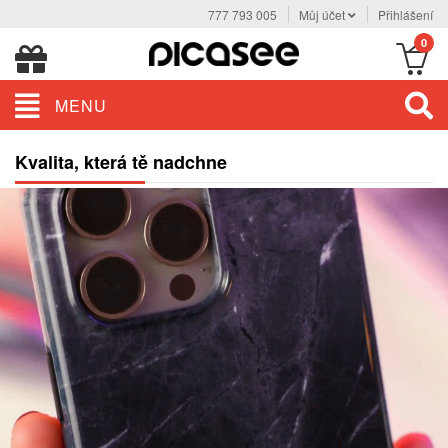
777 793 005
Můj účet
Přihlášení
0
MENU
Kvalita, která tě nadchne