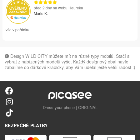
před 2 dny na webu Heureka
Marie K.
vše v pořádku
Design WILD CITY můžete mít na různé typy mobilů. Stačí si
vybrat z nabízených modelů výše. Každý designový obal navíc
zabalíme do dárkové krabičky, aby Vám udělal ještě větší radost :)
Dress your phone | ORIGINAL
BEZPEČNÉ PLATBY