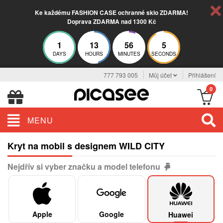
Ke každému FASHION CASE ochranné sklo ZDARMA!
Doprava ZDARMA nad 1300 Kč
1
13
56
4
DAYS
HOURS
MINUTES
SECONDS
777 793 005
Můj účet
Přihlášení
0
MENU
Kryt na mobil s designem WILD CITY
Nejdřív si vyber značku a model telefonu
Apple
Google
Huawei