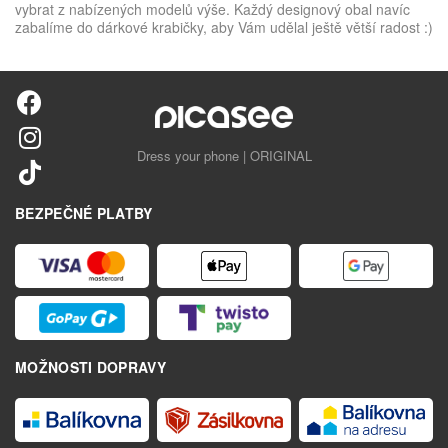
vybrat z nabízených modelů výše. Každý designový obal navíc
zabalíme do dárkové krabičky, aby Vám udělal ještě větší radost :)
Dress your phone | ORIGINAL
BEZPEČNÉ PLATBY
MOŽNOSTI DOPRAVY