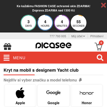
Ke každému FASHION CASE ochranné sklo ZDARMA!
Doprava ZDARMA nad 1300 Kč
3
4
4
55
DAYS
HOURS
MINUTES
SECONDS
777 793 005
Můj účet
Přihlášení
0
MENU
Kryt na mobil s designem Yacht club
Nejdřív si vyber značku a model telefonu
Apple
Google
Honor