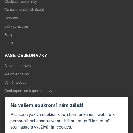
Obchodní podmínky
Ochrana osobních údajů
Recenze
Jak vybrat obal
Blog
FAQs
VAŠE OBJEDNÁVKY
Stav objednávky
Mé objednávky
Výměna zboží
Odstoupení od kupní smlouvy
Reklamace
Na vašem soukromí nám záleží
KONTAKTY
Picasee využívá cookies k zajištění funkčnosti webu a k
personalizaci obsahu webu. Kliknutím na "Rozumím"
Kontakty
souhlasíte s využíváním cookies.
Kontaktní formulář