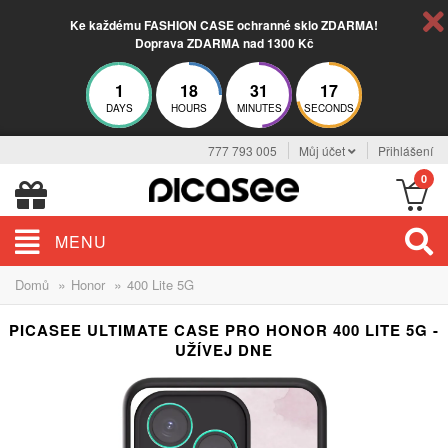
Ke každému FASHION CASE ochranné sklo ZDARMA!
Doprava ZDARMA nad 1300 Kč
1
18
31
17
DAYS
HOURS
MINUTES
SECONDS
777 793 005
Můj účet
Přihlášení
0
MENU
»
»
Domů
Honor
400 Lite 5G
PICASEE ULTIMATE CASE PRO HONOR 400 LITE 5G -
UŽÍVEJ DNE