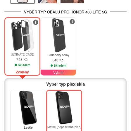
VYBER TYP OBALU PRO HONOR 400 LITE 5G
ULTIMATE CASE
Silikonový černý
748 Kč
548 Kč
Skladem
Skladem
Zvolený
Vybrat
Vyber typ plexiskla
Matné (nepoškrabatelné)
Lesklé