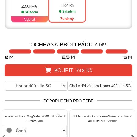
+100 Kč
ZDARMA
Skladem
Skladem
Zvolený
Vybrat
OCHRANA PROTI PÁDU Z 5M
KOUPIT
748 Kč
|
Honor 400 Lite 5G
Chci vidět vše pro Honor 400 Lite 5G
DOPORUČENO PRO TEBE
-13%
Powerbanka s MagSafe 5 000 mAh Šedá
3D tvrzené sklo s rámečkem pro Honor
- Užívej dne
400 Lite 5G - černé