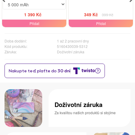
1 390 Kč
349 Kč
399 Kč
Přidat
Přidat
Doba dodání:
1 až 2 pracovní dny
Kód produktu:
5160430039-5312
Záruka:
Doživotní záruka
Doživotní záruka
Za kvalitou našich produktů si stojíme