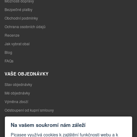
Možnosti dopravy
Bezpečné platby
Obchodní podmínky
Ochrana osobních údajů
Recenze
Jak vybrat obal
Blog
FAQs
VAŠE OBJEDNÁVKY
Stav objednávky
Mé objednávky
Výměna zboží
Odstoupení od kupní smlouvy
Reklamace
Na vašem soukromí nám záleží
KONTAKTY
Picasee využívá cookies k zajištění funkčnosti webu a k