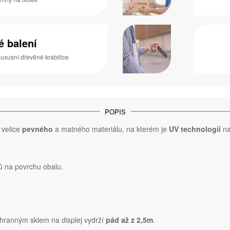
é balení
luxusní dřevěné krabičce
POPIS
, velice
pevného
a matného materiálu, na kterém je
UV technologií
na
ů na povrchu obalu.
hranným sklem na displej vydrží
pád až z 2,5m
.