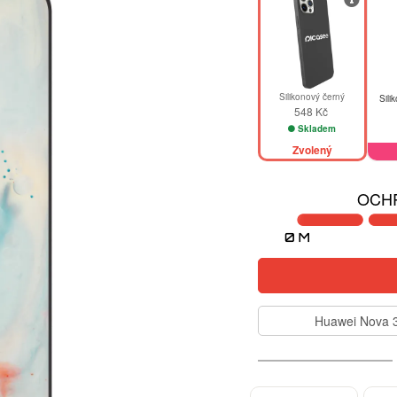
Silikonový černý
Sili
548 Kč
Skladem
Zvolený
OCHR
Huawei Nova 3