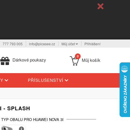
777 793 005
info@picasee.cz
Můj účet
Přihlášení
0
Dárkové poukazy
Můj košík
TY
PŘÍSLUŠENSTVÍ
I - SPLASH
 TYP OBALU PRO HUAWEI NOVA 3I