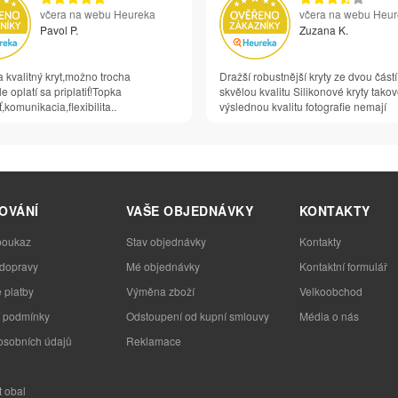
včera na webu Heureka
včera na webu Heu
Pavol P.
Zuzana K.
 kvalitný kryt,možno trocha
Dražší robustnější kryty ze dvou částí
e oplatí sa priplatiť!Topka
skvělou kvalitu Silikonové kryty tako
,komunikacia,flexibilita..
výslednou kvalitu fotografie nemají
OVÁNÍ
VAŠE OBJEDNÁVKY
KONTAKTY
poukaz
Stav objednávky
Kontakty
 dopravy
Mé objednávky
Kontaktní formulář
 platby
Výměna zboží
Velkoobchod
 podmínky
Odstoupení od kupní smlouvy
Média o nás
osobních údajů
Reklamace
t obal