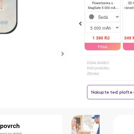
Powerbanka s
3D 
MagSafe 5 000 mAh
rámeč
Šedá - Splash
No
1 390 Kč
349 
Přidat
Doba dodání:
Kód produktu:
Záruka:
 povrch
jemný na dotek