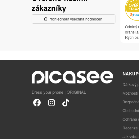
zákazníky
Prohlédnout všechna hodnocení
Odolný a
drahší,al
Rýchlosť
NAKUP
Dárkový 
Dress your phone | ORIGINAL
Možnosti
Bezpečné
Obchodní
Ochrana 
Recenze
Jak vybra