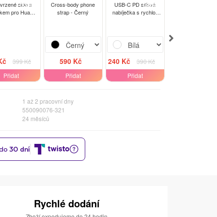
-13%
-38%
-15
tvrzené sklo s
Cross-body phone
USB-C PD síťová
Tripod Selfie Stick
kem pro Huawei
strap - Černý
nabíječka s rychlo-
Černá
va 3i - černé
nabíjením 20W - Bílá
Kč
590 Kč
240 Kč
840 Kč
399 Kč
390 Kč
990 Kč
Přidat
Přidat
Přidat
Přidat
1 až 2 pracovní dny
550090076-321
24 měsíců
Rychlé dodání
Zboží expedujeme do 24 hodin