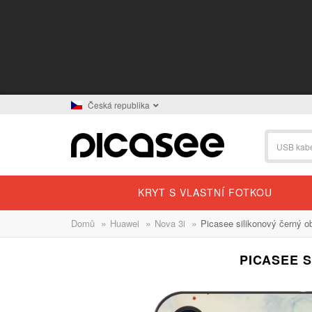
Česká republika
KRYT S VLASTNÍ FOTKOU
»
»
»
Domů
Huawei
Nova 3i
Picasee silikonový černý o
PICASEE S