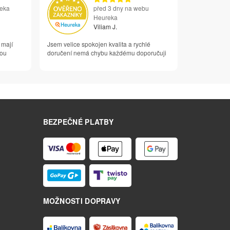
reka
před 3 dny na webu
Heureka
Viliam J.
 mají
Jsem velice spokojen kvalita a rychlé
vou
doručení nemá chybu každému doporučuji
BEZPEČNÉ PLATBY
MOŽNOSTI DOPRAVY