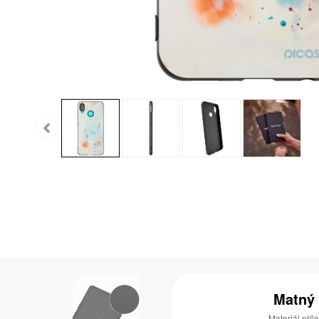
Matný
Materiál pří