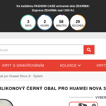
Ke každému FASHION CASE ochranné sklo ZDARMA!
Doprava ZDARMA nad 1300 Kč
3
2
58
29
DAYS
HOURS
MINUTES
SECONDS
KRYT S GRAVÍROVÁNÍM
KOLEKCE
KRY
bal pro Huawei Nova 3i - Splash
ILIKONOVÝ ČERNÝ OBAL PRO HUAWEI NOVA 3
VYBER