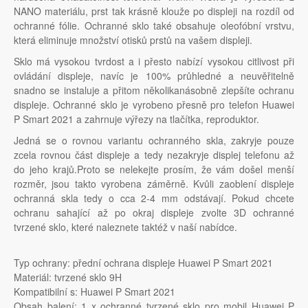
NANO materiálu, prst tak krásně klouže po displeji na rozdíl od
ochranné fólie. Ochranné sklo také obsahuje oleofóbní vrstvu,
která eliminuje množství otisků prstů na vašem displeji.
Sklo má vysokou tvrdost a i přesto nabízí vysokou citlivost při
ovládání displeje, navíc je 100% průhledné a neuvěřitelně
snadno se instaluje a přitom několikanásobně zlepšíte ochranu
displeje. Ochranné sklo je vyrobeno přesně pro telefon Huawei
P Smart 2021 a zahrnuje výřezy na tlačítka, reproduktor.
Jedná se o rovnou variantu ochranného skla, zakryje pouze
zcela rovnou část displeje a tedy nezakryje displej telefonu až
do jeho krajů.Proto se nelekejte prosím, že vám došel menší
rozměr, jsou takto vyrobena záměrně. Kvůli zaoblení displeje
ochranná skla tedy o cca 2-4 mm odstávají. Pokud chcete
ochranu sahající až po okraj displeje zvolte 3D ochranné
tvrzené sklo, které naleznete taktéž v naší nabídce.
Typ ochrany: přední ochrana displeje Huawei P Smart 2021
Materiál: tvrzené sklo 9H
Kompatibilní s: Huawei P Smart 2021
Obsah balení: 1 x ochranné tvrzené sklo pro mobil Huawei P