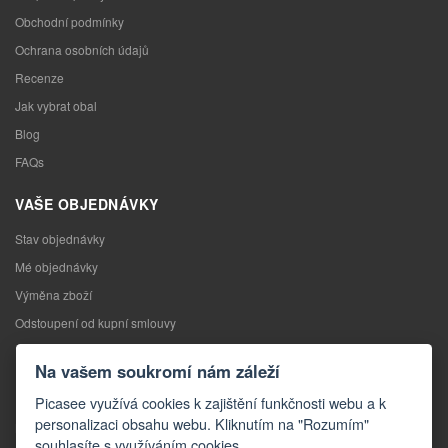
Obchodní podmínky
Ochrana osobních údajů
Recenze
Jak vybrat obal
Blog
FAQs
VAŠE OBJEDNÁVKY
Stav objednávky
Mé objednávky
Výměna zboží
Odstoupení od kupní smlouvy
Reklamace
Na vašem soukromí nám záleží
KONTAKTY
Picasee využívá cookies k zajištění funkčnosti webu a k
personalizaci obsahu webu. Kliknutím na "Rozumím"
Kontakty
souhlasíte s využíváním cookies.