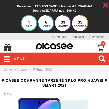
Ke každému FASHION CASE ochranné sklo ZDARMA!
Doprava ZDARMA nad 1300 Kč
1
6
33
34
DAYS
HOURS
MINUTES
SECONDS
777 793 005
Můj účet
Přihlášení
0
MENU
»
»
Domů
Huawei
P Smart 2021
PICASEE OCHRANNÉ TVRZENÉ SKLO PRO HUAWEI P
SMART 2021
SLEVA
-17%