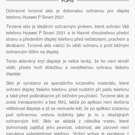
POPIS
Ochranné tvrzené sklo je dokonalou ochranou pro displej
telefonu Huawei P Smart 2021.
Tvrzené sklo je ideálním ochranným prvkem, které ochrání Váš
telefonu Huawei P Smart 2021 a to hlavně choulostivou přední
stranu a především displej telefonu před nečistotami, prachem a
škrábanci. Tvrzené sklo nabízí 5x větší ochranu o proti běžným
ochranným fóliím na displej.
Tento skleněný kryt displeje je velice tenký, že ho není téměř
vidět, přesto tvoří důležitou a neviditelnou ochranu Vašeho
displeje.
Sklo je vyrobeno ze speciálního tvrzeného materiálu, které
ochrání displej Vašeho telefonu před rozbitím při pádu telefonu
a také před poškrábáním při běžném používání. Tvrzené sklo je
zcela transparentní a bez filtrů, takže po aplikaci není dotčena
viditelnost displeje a již se nemusíte bát, že po aplikaci zůstanou
pod ochrannou vrstvou bublinky jako je to u obyčejných
ochranných folií. Sklo se skládá z několika vrstev, které
dohromady zajišťují jeho pevnost, odolnost, ale zároveň není
narušena ovladatelnost telefonu. Vrchní vrstva je vyrobena z