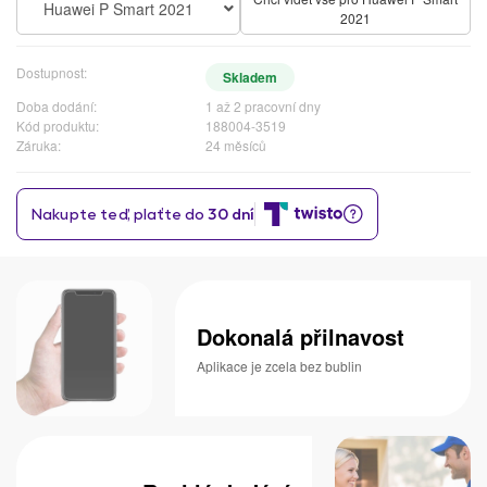
Huawei P Smart 2021
2021
Dostupnost:
Skladem
Doba dodání:
1 až 2 pracovní dny
Kód produktu:
188004-3519
Záruka:
24 měsíců
Dokonalá přilnavost
Aplikace je zcela bez bublin