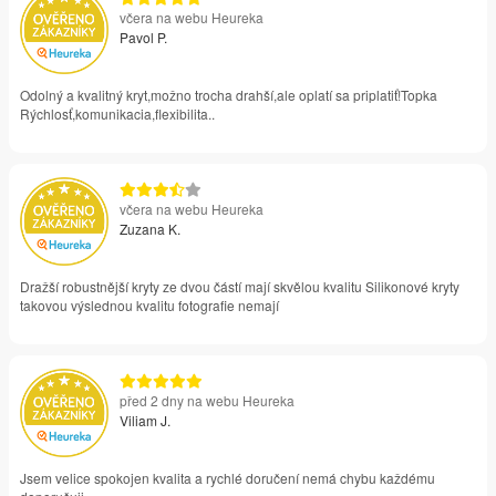
včera na webu Heureka
Pavol P.
Odolný a kvalitný kryt,možno trocha drahší,ale oplatí sa priplatiť!Topka
Rýchlosť,komunikacia,flexibilita..
včera na webu Heureka
Zuzana K.
Dražší robustnější kryty ze dvou částí mají skvělou kvalitu Silikonové kryty
takovou výslednou kvalitu fotografie nemají
před 2 dny na webu Heureka
Viliam J.
Jsem velice spokojen kvalita a rychlé doručení nemá chybu každému