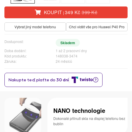
KOUPIT
349 Kč
399 Kč
|
Vybrat jiný model telefonu
Chci vidět vše pro Huawei P40 Pro
Dostupnost:
Skladem
Doba dodání:
1 až 2 pracovní dny
Kód produktu:
148038-3474
Záruka:
24 měsíců
NANO technologie
Dokonalé přilnutí skla na displej telefonu bez
bublin