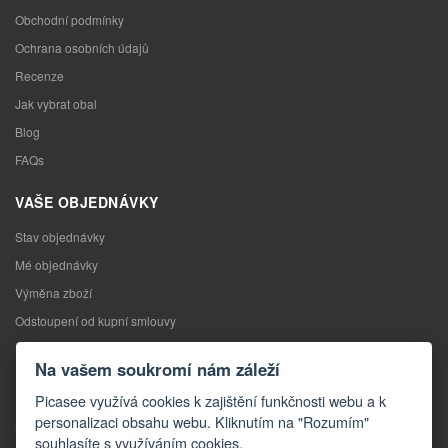
Obchodní podmínky
Ochrana osobních údajů
Recenze
Jak vybrat obal
Blog
FAQs
VAŠE OBJEDNÁVKY
Stav objednávky
Mé objednávky
Výměna zboží
Odstoupení od kupní smlouvy
Reklamace
Na vašem soukromí nám záleží
KONTAKTY
Picasee využívá cookies k zajištění funkčnosti webu a k
personalizaci obsahu webu. Kliknutím na "Rozumím"
Kontakty
souhlasíte s využíváním cookies.