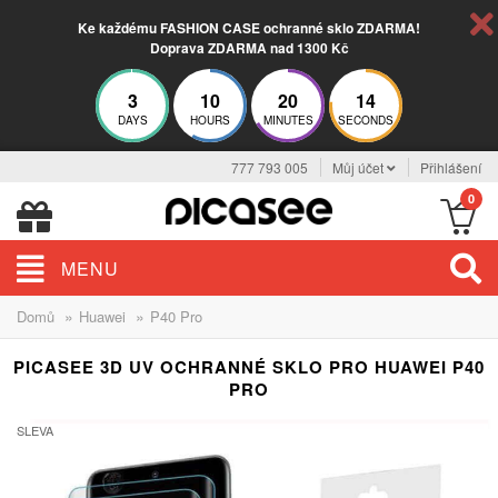
Ke každému FASHION CASE ochranné sklo ZDARMA!
Doprava ZDARMA nad 1300 Kč
3
10
20
14
DAYS
HOURS
MINUTES
SECONDS
777 793 005
Můj účet
Přihlášení
0
MENU
»
»
Domů
Huawei
P40 Pro
PICASEE 3D UV OCHRANNÉ SKLO PRO HUAWEI P40
PRO
SLEVA
-13%