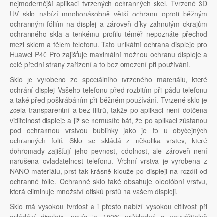
nejmodernější aplikaci tvrzených ochranných skel. Tvrzené 3D
UV sklo nabízí mnohonásobně větší ochranu oproti běžným
ochranným fóliím na displej a zároveň díky zahnutým okrajům
ochranného skla a tenkému profilu téměř nepoznáte přechod
mezi sklem a tělem telefonu. Tato unikátní ochrana displeje pro
Huawei P40 Pro zajišťuje maximální možnou ochranu displeje a
celé přední strany zařízení a to bez omezení při používání.
Sklo je vyrobeno ze speciálního tvrzeného materiálu, které
ochrání displej Vašeho telefonu před rozbitím při pádu telefonu
a také před poškrábáním při běžném používání. Tvrzené sklo je
zcela transparentní a bez filtrů, takže po aplikaci není dotčena
viditelnost displeje a již se nemusíte bát, že po aplikaci zůstanou
pod ochrannou vrstvou bublinky jako je to u obyčejných
ochranných folií. Sklo se skládá z několika vrstev, které
dohromady zajišťují jeho pevnost, odolnost, ale zároveň není
narušena ovladatelnost telefonu. Vrchní vrstva je vyrobena z
NANO materiálu, prst tak krásně klouže po displeji na rozdíl od
ochranné fólie. Ochranné sklo také obsahuje oleofóbní vrstvu,
která eliminuje množství otisků prstů na vašem displeji.
Sklo má vysokou tvrdost a i přesto nabízí vysokou citlivost při
ovládání displeje, navíc je 100% průhledné a neuvěřitelně