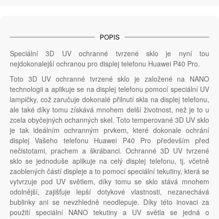
POPIS
Speciální 3D UV ochranné tvrzené sklo je nyní tou
nejdokonalejší ochranou pro displej telefonu Huawei P40 Pro.
Toto 3D UV ochranné tvrzené sklo je založené na NANO
technologii a aplikuje se na displej telefonu pomocí speciální UV
lampičky, což zaručuje dokonalé přilnutí skla na displej telefonu,
ale také díky tomu získává mnohem delší životnost, než je to u
zcela obyčejných ochanných skel. Toto temperované 3D UV sklo
je tak ideálním ochranným prvkem, které dokonale ochrání
displej Vašeho telefonu Huawei P40 Pro především před
nečistotami, prachem a škrábanci. Ochranné 3D UV tvrzené
sklo se jednoduše aplikuje na celý displej telefonu, tj. včetně
zaoblených částí displeje a to pomocí speciální tekutiny, která se
vytvrzuje pod UV světlem, díky tomu se sklo stává mnohem
odolnější, zajišťuje lepší dotykové vlastnosti, nezanechává
bublinky ani se nevzhledně neodlepuje. Díky této inovaci za
použití speciální NANO tekutiny a UV světla se jedná o