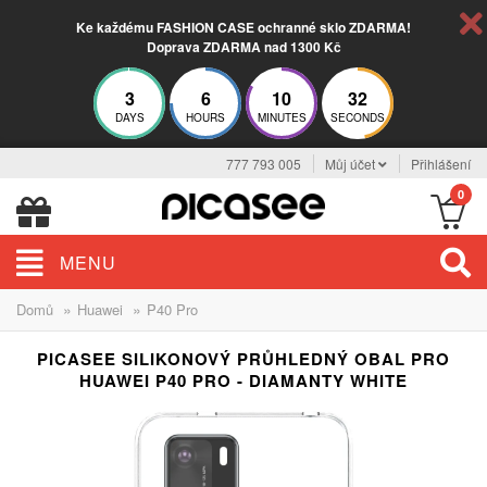
Ke každému FASHION CASE ochranné sklo ZDARMA!
Doprava ZDARMA nad 1300 Kč
3
6
10
31
DAYS
HOURS
MINUTES
SECONDS
777 793 005
Můj účet
Přihlášení
0
MENU
»
»
Domů
Huawei
P40 Pro
PICASEE SILIKONOVÝ PRŮHLEDNÝ OBAL PRO
HUAWEI P40 PRO - DIAMANTY WHITE