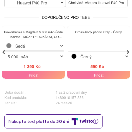
Huawei P40 Pro
Chci vidět vše pro Huawei P40 Pro
DOPORUČENO PRO TEBE
Powerbanka s MagSafe 5 000 mAh Šedá
Cross-body phone strap - Černý
- Kazma - MŮŽETE DOKÁZAT, CO
BUDETE CHTÍT
1 390 Kč
590 Kč
Přidat
Přidat
Doba dodání:
1 až 2 pracovní dny
Kód produktu:
1480010157-886
Záruka:
24 měsíců