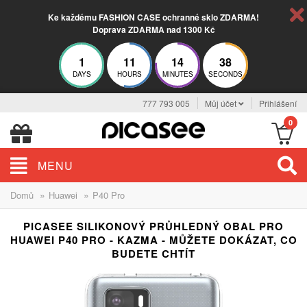
Ke každému FASHION CASE ochranné sklo ZDARMA!
Doprava ZDARMA nad 1300 Kč
1
11
14
37
DAYS
HOURS
MINUTES
SECONDS
777 793 005
Můj účet
Přihlášení
0
MENU
»
»
Domů
Huawei
P40 Pro
PICASEE SILIKONOVÝ PRŮHLEDNÝ OBAL PRO
HUAWEI P40 PRO - KAZMA - MŮŽETE DOKÁZAT, CO
BUDETE CHTÍT