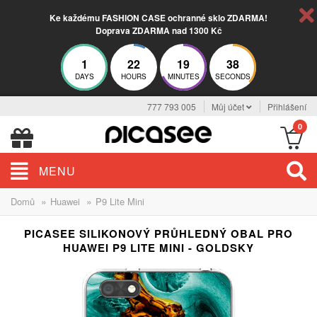
Ke každému FASHION CASE ochranné sklo ZDARMA!
Doprava ZDARMA nad 1300 Kč
1
22
19
38
DAYS
HOURS
MINUTES
SECONDS
777 793 005
Můj účet
Přihlášení
0
MENU
»
»
Domů
Huawei
P9 Lite Mini
PICASEE SILIKONOVÝ PRŮHLEDNÝ OBAL PRO
HUAWEI P9 LITE MINI - GOLDSKY