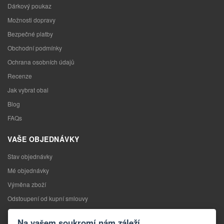
Dárkový poukaz
Možnosti dopravy
Bezpečné platby
Obchodní podmínky
Ochrana osobních údajů
Recenze
Jak vybrat obal
Blog
FAQs
VAŠE OBJEDNÁVKY
Stav objednávky
Mé objednávky
Výměna zboží
Odstoupení od kupní smlouvy
Reklamace
Na vašem soukromí nám záleží