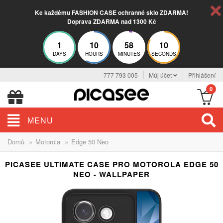
Ke každému FASHION CASE ochranné sklo ZDARMA!
Doprava ZDARMA nad 1300 Kč
1
10
58
10
DAYS
HOURS
MINUTES
SECONDS
777 793 005
Můj účet
Přihlášení
0
MENU
»
»
Domů
Motorola
Edge 50 Neo
PICASEE ULTIMATE CASE PRO MOTOROLA EDGE 50
NEO - WALLPAPER