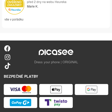
před 2 dny na webu Heureka
Marie K.
vše v pořádku
Dress your phone | ORIGINAL
BEZPEČNÉ PLATBY