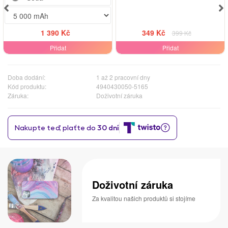
1 390 Kč
349 Kč
399 Kč
Přidat
Přidat
Doba dodání:
1 až 2 pracovní dny
Kód produktu:
4940430050-5165
Záruka:
Doživotní záruka
Doživotní záruka
Za kvalitou našich produktů si stojíme