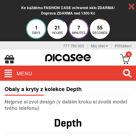
Ke každému FASHION CASE ochranné sklo ZDARMA!
Doprava ZDARMA nad 1300 Kč
1
21
7
55
DAYS
HOURS
MINUTES
SECONDS
777 793 005
Můj účet
Přihlášení
0
MENU
Obaly a kryty z kolekce Depth
Nejprve si zvol design (v dalším kroku si zvolíš model
tvého telefonu)
Depth