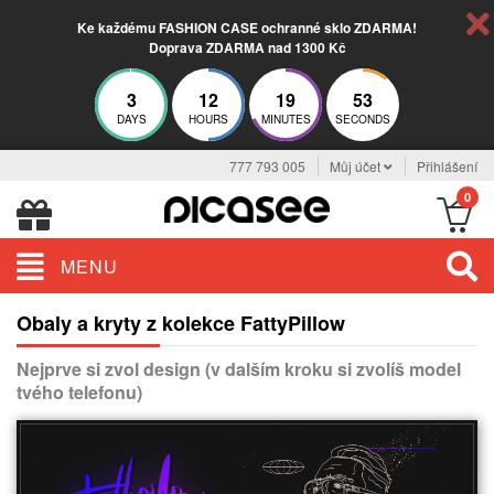
Ke každému FASHION CASE ochranné sklo ZDARMA!
Doprava ZDARMA nad 1300 Kč
3
12
19
53
DAYS
HOURS
MINUTES
SECONDS
777 793 005
Můj účet
Přihlášení
0
MENU
Obaly a kryty z kolekce FattyPillow
Nejprve si zvol design (v dalším kroku si zvolíš model
tvého telefonu)