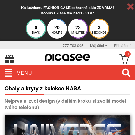
Ke každému FASHION CASE ochranné sklo ZDARMA!
Doprava ZDARMA nad 1300 Kč
0
20
23
3
DAYS
HOURS
MINUTES
SECONDS
777 793 005
Můj účet
Přihlášení
0
MENU
Obaly a kryty z kolekce NASA
Nejprve si zvol design (v dalším kroku si zvolíš model
tvého telefonu)