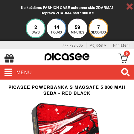
Ke každému FASHION CASE ochranné sklo ZDARMA!
Doprava ZDARMA nad 1300 Kč
2
14
59
7
DAYS
HOURS
MINUTES
SECONDS
777 793 005
Můj účet
Přihlášení
0
MENU
PICASEE POWERBANKA S MAGSAFE 5 000 MAH
ŠEDÁ - RED BLACK