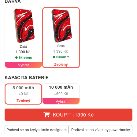
BARVA
Šedá
Zlatá
1 390 Kč
1 390 Kč
Skladem
Skladem
Zvolený
Vybrat
KAPACITA BATERIE
10 000 mAh
5 000 mAh
+0 Kč
+600 Kč
Zvolený
Vybrat
KOUPIT
1390 Kč
|
Podívat se na kryty s tímto designem
Podívat se na všechny powerbanky