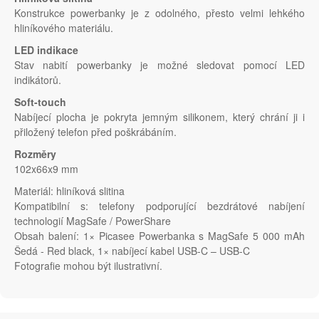
Konstrukce powerbanky je z odolného, přesto velmi lehkého
hliníkového materiálu.
LED indikace
Stav nabití powerbanky je možné sledovat pomocí LED
indikátorů.
Soft-touch
Nabíjecí plocha je pokryta jemným silikonem, který chrání ji i
přiložený telefon před poškrábáním.
Rozměry
102x66x9 mm
Materiál: hliníková slitina
Kompatibilní s: telefony podporující bezdrátové nabíjení
technologií MagSafe / PowerShare
Obsah balení: 1× Picasee Powerbanka s MagSafe 5 000 mAh
Šedá - Red black, 1× nabíjecí kabel USB-C – USB-C
Fotografie mohou být ilustrativní.