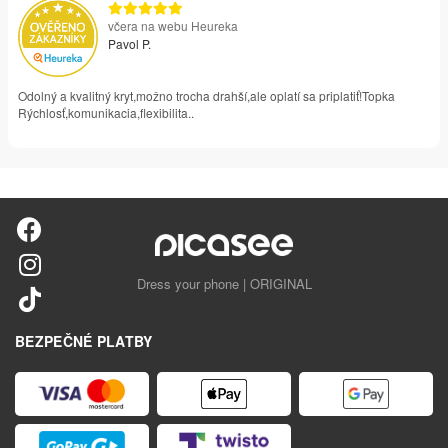
včera na webu Heureka
Pavol P.
Odolný a kvalitný kryt,možno trocha drahší,ale oplatí sa priplatiť!Topka
Rýchlosť,komunikacia,flexibilita..
Dress your phone | ORIGINAL
BEZPEČNÉ PLATBY