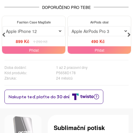
DOPORUČENO PRO TEBE
-30%
Fashion Case MagSafe
AirPods obal
Apple iPhone 12
Apple AirPods Pro 3
899 Kč
490 Kč
1 290 Kč
Přidat
Přidat
Doba dodání:
1 až 2 pracovní dny
Kód produktu:
P5658D178
Záruka:
24 měsíců
Sublimační potisk