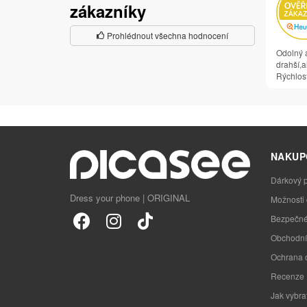
zákazníky
Prohlédnout všechna hodnocení
Odolný a
drahší,al
Rýchlosť
NAKUP
Dárkový 
Dress your phone | ORIGINAL
Možnosti
Bezpečné
Obchodní
Ochrana 
Recenze
Jak vybra