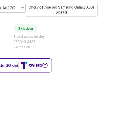
Chci vidět vše pro Samsung Galaxy A03s
s A037G
A037G
Skladem
1 až 2 pracovní dny
262049-3423
24 měsíců