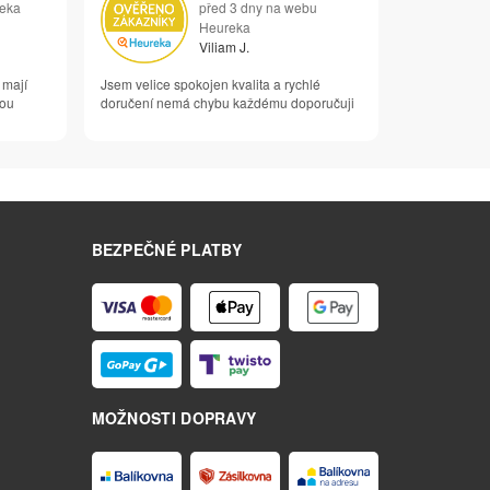
reka
před 3 dny na webu
Heureka
Viliam J.
 mají
Jsem velice spokojen kvalita a rychlé
vou
doručení nemá chybu každému doporučuji
BEZPEČNÉ PLATBY
MOŽNOSTI DOPRAVY