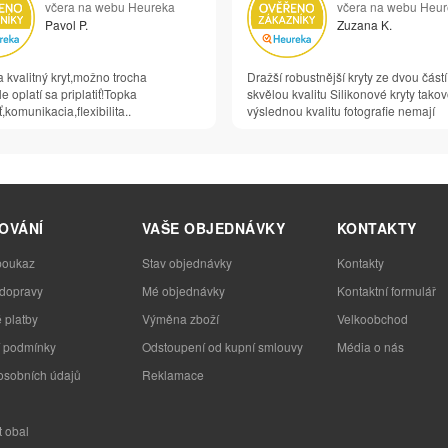
včera na webu Heureka
včera na webu Heu
Pavol P.
Zuzana K.
 kvalitný kryt,možno trocha
Dražší robustnější kryty ze dvou částí
e oplatí sa priplatiť!Topka
skvělou kvalitu Silikonové kryty tako
,komunikacia,flexibilita..
výslednou kvalitu fotografie nemají
OVÁNÍ
VAŠE OBJEDNÁVKY
KONTAKTY
poukaz
Stav objednávky
Kontakty
 dopravy
Mé objednávky
Kontaktní formulář
 platby
Výměna zboží
Velkoobchod
 podmínky
Odstoupení od kupní smlouvy
Média o nás
osobních údajů
Reklamace
t obal