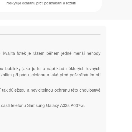
Poskytuje ochranu proti poškrábání a rozbití
 - kvalita fotek je rázem během jedné menší nehody
u bublinky jako je to u například některých levných
ozbitím při pádu telefonu a také před poškrábáním při
í tak důležitou a neviditelnou ochranu této choulostivé
ní části telefonu Samsung Galaxy A03s A037G.