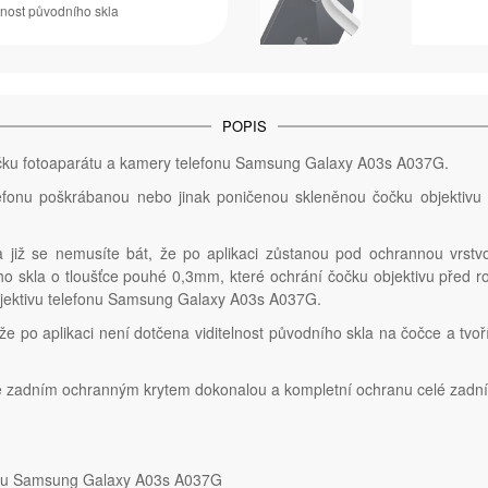
lnost původního skla
POPIS
očku fotoaparátu a kamery telefonu Samsung Galaxy A03s A037G.
lefonu poškrábanou nebo jinak poničenou skleněnou čočku objektivu
 a již se nemusíte bát, že po aplikaci zůstanou pod ochrannou vrstvo
ho skla o tloušťce pouhé 0,3mm, které ochrání čočku objektivu před r
bjektivu telefonu Samsung Galaxy A03s A037G.
akže po aplikaci není dotčena viditelnost původního skla na čočce a tvoř
i se zadním ochranným krytem dokonalou a kompletní ochranu celé zad
fonu Samsung Galaxy A03s A037G