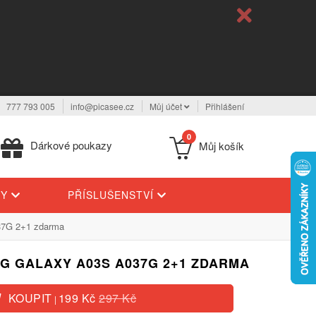
777 793 005
info@picasee.cz
Můj účet
Přihlášení
0
Dárkové poukazy
Můj košík
TY
PŘÍSLUŠENSTVÍ
037G 2+1 zdarma
G GALAXY A03S A037G 2+1 ZDARMA
KOUPIT
199 Kč
297 Kč
|