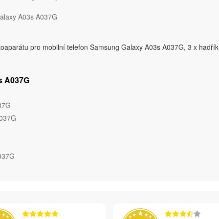
Galaxy A03s A037G
toaparátu pro mobilní telefon Samsung Galaxy A03s A037G, 3 x hadřík 
3s A037G
037G
A037G
A037G