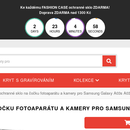
Ke každému FASHION CASE ochranné sklo ZDARMA!
Doprava ZDARMA nad 1300 Kč
2
23
4
58
DAYS
HOURS
MINUTES
SECONDS
KRYT S GRAVÍROVÁNÍM
KOLEKCE
KRY
ochranné sklo na čočku fotoaparátu a kamery pro Samsung Galaxy A03s A
OČKU FOTOAPARÁTU A KAMERY PRO SAMSUN