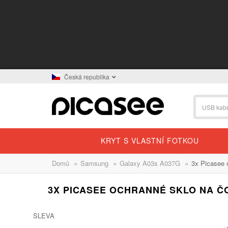
Česká republika
KRYT S VLASTNÍ FOTKOU
»
»
»
Domů
Samsung
Galaxy A03s A037G
3x Picasee 
3X PICASEE OCHRANNÉ SKLO NA Č
SLEVA