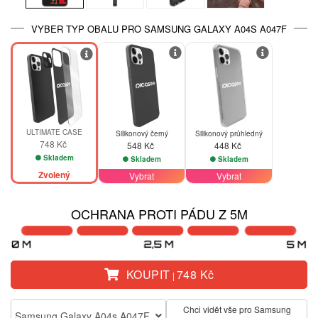
VYBER TYP OBALU PRO SAMSUNG GALAXY A04S A047F
ULTIMATE CASE
Silikonový černý
Silikonový průhledný
748 Kč
548 Kč
448 Kč
Skladem
Skladem
Skladem
Zvolený
Vybrat
Vybrat
OCHRANA PROTI PÁDU Z 5M
KOUPIT
748 Kč
|
Chci vidět vše pro Samsung
Samsung Galaxy A04s A047F