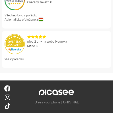
Ověřený zákazník
Všechno bylo v pořádku.
Automaticky přeloženo z
před 2 dny na webu Heureka
Marie K.
vše v pořádku
Dress your phone | ORIGINAL