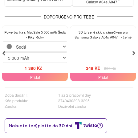
Galaxy A04s A047F
DOPORUČENO PRO TEBE
-13%
Powerbanka s MagSafe 5 000 mAh Šedá
3D tvrzené sklo s rámečkem pro
- Kiky Ricky
Samsung Galaxy A04s A047F - černé
1 390 Kč
349 Kč
399 Kč
Přidat
Přidat
Doba dodání:
1 až 2 pracovní dny
Kód produktu:
3740430398-3295
Záruka:
Doživotní záruka