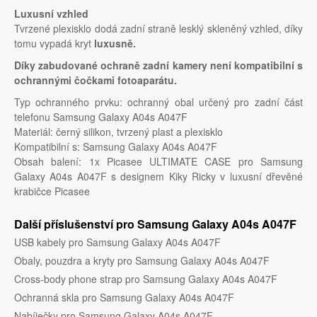
Luxusní vzhled
Tvrzené plexisklo dodá zadní straně lesklý skleněný vzhled, díky
tomu vypadá kryt
luxusně.
Díky zabudované ochraně zadní kamery není kompatibilní s
ochrannými čočkami fotoaparátu.
Typ ochranného prvku: ochranný obal určený pro zadní část
telefonu Samsung Galaxy A04s A047F
Materiál: černý silikon, tvrzený plast a plexisklo
Kompatibilní s: Samsung Galaxy A04s A047F
Obsah balení: 1x Picasee ULTIMATE CASE pro Samsung
Galaxy A04s A047F s designem Kiky Ricky v luxusní dřevěné
krabičce Picasee
Další příslušenství pro Samsung Galaxy A04s A047F
USB kabely pro Samsung Galaxy A04s A047F
Obaly, pouzdra a kryty pro Samsung Galaxy A04s A047F
Cross-body phone strap pro Samsung Galaxy A04s A047F
Ochranná skla pro Samsung Galaxy A04s A047F
Nabíječky pro Samsung Galaxy A04s A047F