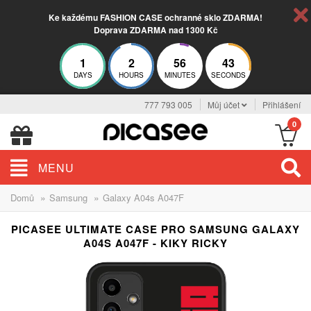
Ke každému FASHION CASE ochranné sklo ZDARMA!
Doprava ZDARMA nad 1300 Kč
1
2
56
42
DAYS
HOURS
MINUTES
SECONDS
777 793 005
Můj účet
Přihlášení
0
MENU
»
»
Domů
Samsung
Galaxy A04s A047F
PICASEE ULTIMATE CASE PRO SAMSUNG GALAXY
A04S A047F - KIKY RICKY