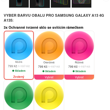
VYBER BARVU OBALU PRO SAMSUNG GALAXY A13 4G
A135:
3x Ochranné tvrzené sklo se svítícím rámečkem
-33%
-33%
-33%
Modrá
Oranžová
Růžová
799 Kč
1 197 Kč
799 Kč
1 197 Kč
799 Kč
1 197 Kč
Skladem
Skladem
Skladem
Zvolený
Vybrat
Vybrat
-33%
-33%