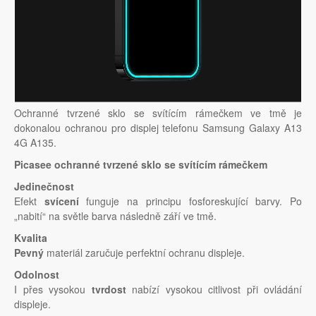
Ochranné tvrzené sklo se svítícím rámečkem ve tmě je
dokonalou ochranou pro displej telefonu Samsung Galaxy A13
4G A135.
Picasee ochranné tvrzené sklo se svítícím rámečkem
Jedinečnost
Efekt
svícení
funguje na principu fosforeskující barvy. Po
„nabití“ na světle barva následně září ve tmě.
Kvalita
Pevný
materiál zaručuje perfektní ochranu displeje.
Odolnost
I přes vysokou
tvrdost
nabízí vysokou citlivost při ovládání
displeje.