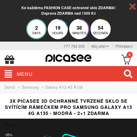
Ke každému FASHION CASE ochranné sklo ZDARMA!
Doprava ZDARMA nad 1300 Kč
2
19
38
53
DAYS
HOURS
MINUTES
SECONDS
777 793 005
Můj účet
Přihlášení
0
MENU
»
»
Domů
Samsung
Galaxy A13 4G A135
3X PICASEE 3D OCHRANNÉ TVRZENÉ SKLO SE
SVÍTÍCÍM RÁMEČKEM PRO SAMSUNG GALAXY A13
4G A135 - MODRÁ - 2+1 ZDARMA
SLEVA
-33%