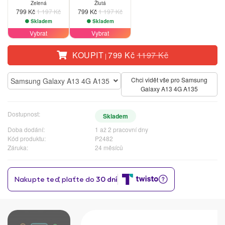
Zelená
Žlutá
799 Kč
1 197 Kč
799 Kč
1 197 Kč
Skladem
Skladem
Vybrat
Vybrat
KOUPIT
799 Kč
1197 Kč
|
Chci vidět vše pro Samsung
Samsung Galaxy A13 4G A135
Galaxy A13 4G A135
Dostupnost:
Skladem
Doba dodání:
1 až 2 pracovní dny
Kód produktu:
P2482
Záruka:
24 měsíců