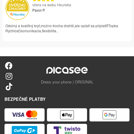
včera na webu Heureka
Pavol P.
Odolný a kvalitný kryt,možno trocha drahší,ale oplatí sa priplatiť!Topka
Rýchlosť,komunikacia,flexibilita..
Dress your phone | ORIGINAL
BEZPEČNÉ PLATBY