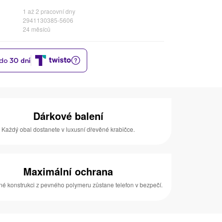
1 až 2 pracovní dny
2941130385-5606
24 měsíců
Dárkové balení
Každý obal dostanete v luxusní dřevěné krabičce.
Maximální ochrana
né konstrukci z pevného polymeru zůstane telefon v bezpečí.