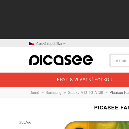
Česká republika
KRYT S VLASTNÍ FOTKOU
»
»
»
Domů
Samsung
Galaxy A13 4G A135
Picasee Fa
PICASEE FA
SLEVA