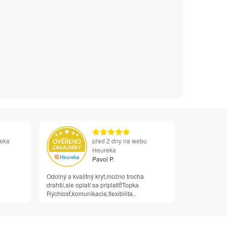
reka
před 2 dny na webu
Heureka
Pavol P.
Odolný a kvalitný kryt,možno trocha
drahší,ale oplatí sa priplatiť!Topka
Rýchlosť,komunikacia,flexibilita..