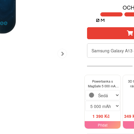
OCH
Samsung Galaxy A13
Powerbanka s
3D 
MagSafe 5 000 mAh
rá
Šedá - Solar
Samsu
4G 
1 390 Kč
349 
Přidat