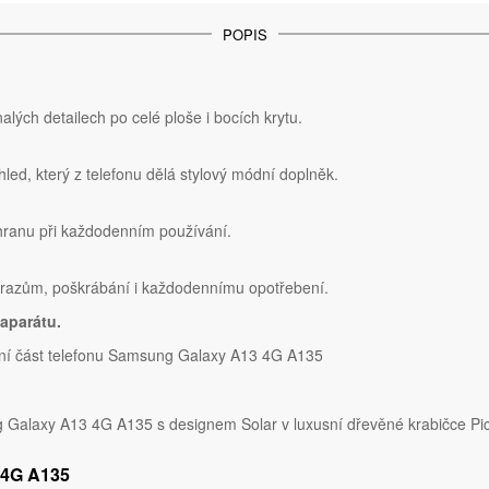
POPIS
lých detailech po celé ploše i bocích krytu.
hled, který z telefonu dělá stylový módní doplněk.
chranu při každodenním používání.
nárazům, poškrábání i každodennímu opotřebení.
aparátu.
dní část telefonu Samsung Galaxy A13 4G A135
 Galaxy A13 4G A135 s designem Solar v luxusní dřevěné krabičce Pi
 4G A135