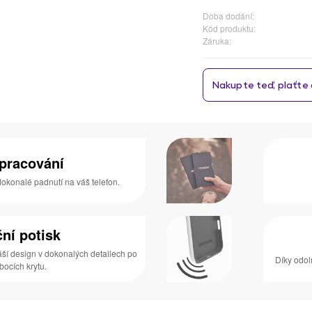
Doba dodání:
Kód produktu:
Záruka:
zpracování
 dokonalé padnutí na váš telefon.
ní potisk
áší design v dokonalých detailech po
Díky odol
 bocích krytu.