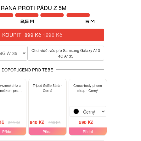
RANA PROTI PÁDU Z 5M
KOUPIT
899 Kč
1290 Kč
|
Chci vidět vše pro Samsung Galaxy A13
 4G A135
4G A135
DOPORUČENO PRO TEBE
-13%
-15%
tvrzené sklo s
Tripod Selfie Stick -
Cross-body phone
mečkem pro
Černá
strap - Černý
ng Galaxy A13
A135 - černé
Kč
840 Kč
590 Kč
399 Kč
990 Kč
Přidat
Přidat
Přidat