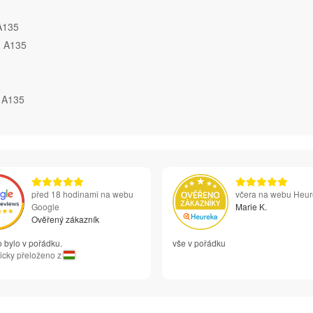
A135
G A135
 A135
před 18 hodinami na webu
včera na webu Heu
Google
Marie K.
Ověřený zákazník
 bylo v pořádku.
vše v pořádku
icky přeloženo z