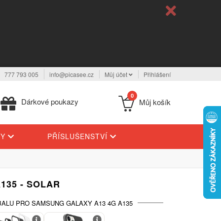
777 793 005
info@picasee.cz
Můj účet
Přihlášení
0
Dárkové poukazy
Můj košík
TY
PŘÍSLUŠENSTVÍ
135 - SOLAR
ALU PRO SAMSUNG GALAXY A13 4G A135