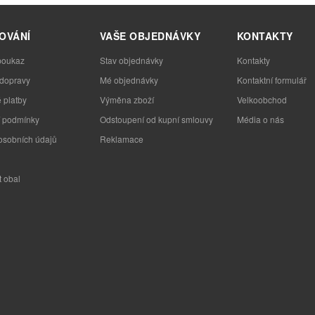
OVÁNÍ
VAŠE OBJEDNÁVKY
KONTAKTY
poukaz
Stav objednávky
Kontakty
 dopravy
Mé objednávky
Kontaktní formulář
 platby
Výměna zboží
Velkoobchod
 podmínky
Odstoupení od kupní smlouvy
Média o nás
osobních údajů
Reklamace
t obal