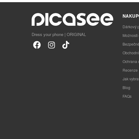
NAKUP
Dárkový 
Dress your phone | ORIGINAL
Možnosti
Bezpečné
Obchodní
Ochrana 
Recenze
Jak vybra
Blog
FAQs