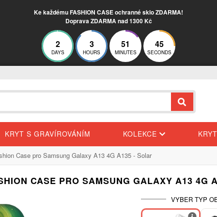
Ke každému FASHION CASE ochranné sklo ZDARMA!
Doprava ZDARMA nad 1300 Kč
2
3
51
45
DAYS
HOURS
MINUTES
SECONDS
KRYT S GRAVÍROVÁNÍM
KOLEKCE
KRY
shion Case pro Samsung Galaxy A13 4G A135 - Solar
SHION CASE PRO SAMSUNG GALAXY A13 4G A
VYBER TYP OB
-30%