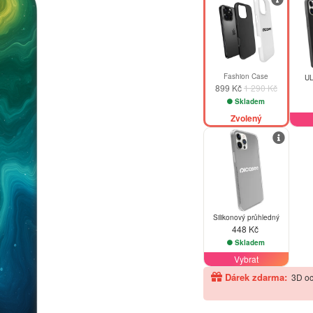
Fashion Case
UL
899 Kč
1 290 Kč
Skladem
Zvolený
Silikonový průhledný
448 Kč
Skladem
Vybrat
Dárek zdarma:
3D oc