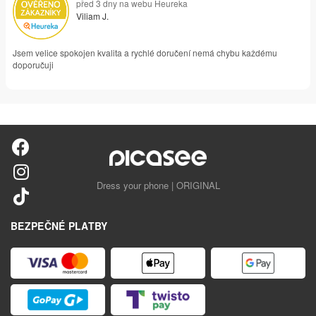
před 3 dny na webu Heureka
Viliam J.
Jsem velice spokojen kvalita a rychlé doručení nemá chybu každému
doporučuji
Dress your phone | ORIGINAL
BEZPEČNÉ PLATBY