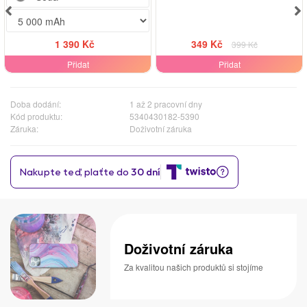
1 390 Kč
349 Kč
399 Kč
Přidat
Přidat
Doba dodání:
1 až 2 pracovní dny
Kód produktu:
5340430182-5390
Záruka:
Doživotní záruka
Doživotní záruka
Za kvalitou našich produktů si stojíme