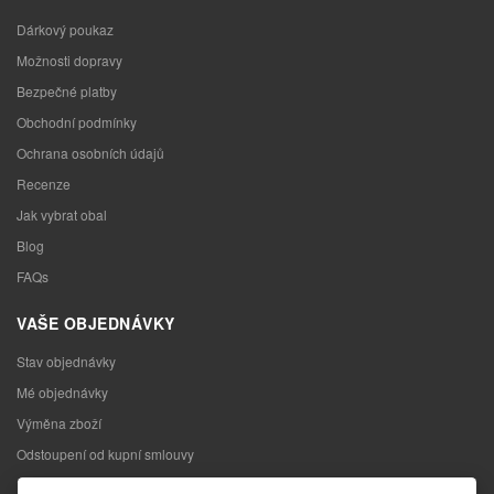
Dárkový poukaz
Možnosti dopravy
Bezpečné platby
Obchodní podmínky
Ochrana osobních údajů
Recenze
Jak vybrat obal
Blog
FAQs
VAŠE OBJEDNÁVKY
Stav objednávky
Mé objednávky
Výměna zboží
Odstoupení od kupní smlouvy
Reklamace