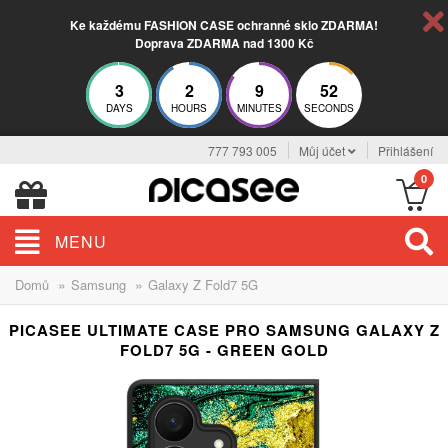
Ke každému FASHION CASE ochranné sklo ZDARMA!
Doprava ZDARMA nad 1300 Kč
3
2
9
51
DAYS
HOURS
MINUTES
SECONDS
777 793 005
Můj účet
Přihlášení
0
MENU
»
»
Domů
Samsung
Galaxy Z Fold7 5G
PICASEE ULTIMATE CASE PRO SAMSUNG GALAXY Z
FOLD7 5G - GREEN GOLD