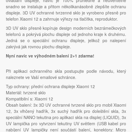
ovládání displeje, navíc je 100% průhledné a neuvěřitelně
snadno se instaluje a přitom několikanásobně zlepšíte ochranu
displeje. 3D UV ochranné tvrzenné sklo je vyrobeno přesně pro
telefon Xiaomi 12 a zahrnuje výřezy na tlačítka, reproduktor.
3D UV sklo přesně kopíruje design moderních bezrámečkových
telefonů a pokrývá plochu displeje od jednoho kraje k druhému.
Jedná se o speciální ochranu displeje, jelikož po nalepení
zakrývá jak rovnou plochu displeje.
Nyní navíc ve výhodném balení 2+1 zdarma!
Při aplikaci ochranného skla postupujte podle návodu, který
naleznete ve Vaší emailové schránce.
Typ ochrany: přední ochrana displeje Xiaomi 12
Materiál: tvrzené sklo
Kompatibilní s: Xiaomi 12
Obsah balení: 3x 3D UV ochranné tvrzené sklo pro mobil Xiaomi
12, 3x vlhčený hadřík, 3x suchý hadřík pro doleštění skla, 3x
speciální NANO tekutina pro aplikaci skla na displej (LIQUID), 3x
UV lampička pro vytvrzení tekutiny UV světlem (USB kabel pro
nabíjení UV lampičky není součástí balení, konektory: Micro