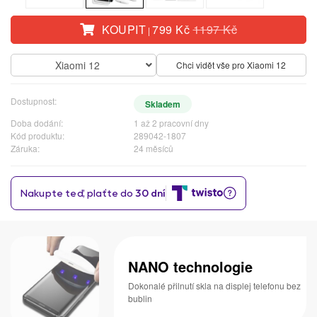
KOUPIT
799 Kč
1197 Kč
|
Xiaomi 12
Chci vidět vše pro Xiaomi 12
Dostupnost:
Skladem
Doba dodání:
1 až 2 pracovní dny
Kód produktu:
289042-1807
Záruka:
24 měsíců
NANO technologie
Dokonalé přilnutí skla na displej telefonu bez
bublin