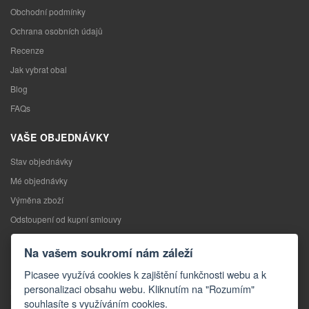
Obchodní podmínky
Ochrana osobních údajů
Recenze
Jak vybrat obal
Blog
FAQs
VAŠE OBJEDNÁVKY
Stav objednávky
Mé objednávky
Výměna zboží
Odstoupení od kupní smlouvy
Reklamace
Na vašem soukromí nám záleží
KONTAKTY
Picasee využívá cookies k zajištění funkčnosti webu a k
personalizaci obsahu webu. Kliknutím na "Rozumím"
Kontakty
souhlasíte s využíváním cookies.