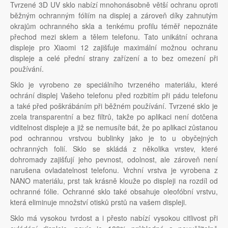
Tvrzené 3D UV sklo nabízí mnohonásobně větší ochranu oproti
běžným ochranným fóliím na displej a zároveň díky zahnutým
okrajům ochranného skla a tenkému profilu téměř nepoznáte
přechod mezi sklem a tělem telefonu. Tato unikátní ochrana
displeje pro Xiaomi 12 zajišťuje maximální možnou ochranu
displeje a celé přední strany zařízení a to bez omezení při
používání.
Sklo je vyrobeno ze speciálního tvrzeného materiálu, které
ochrání displej Vašeho telefonu před rozbitím při pádu telefonu
a také před poškrábáním při běžném používání. Tvrzené sklo je
zcela transparentní a bez filtrů, takže po aplikaci není dotčena
viditelnost displeje a již se nemusíte bát, že po aplikaci zůstanou
pod ochrannou vrstvou bublinky jako je to u obyčejných
ochranných folií. Sklo se skládá z několika vrstev, které
dohromady zajišťují jeho pevnost, odolnost, ale zároveň není
narušena ovladatelnost telefonu. Vrchní vrstva je vyrobena z
NANO materiálu, prst tak krásně klouže po displeji na rozdíl od
ochranné fólie. Ochranné sklo také obsahuje oleofóbní vrstvu,
která eliminuje množství otisků prstů na vašem displeji.
Sklo má vysokou tvrdost a i přesto nabízí vysokou citlivost při