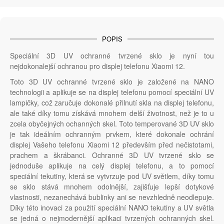
POPIS
Speciální 3D UV ochranné tvrzené sklo je nyní tou
nejdokonalejší ochranou pro displej telefonu Xiaomi 12.
Toto 3D UV ochranné tvrzené sklo je založené na NANO
technologii a aplikuje se na displej telefonu pomocí speciální UV
lampičky, což zaručuje dokonalé přilnutí skla na displej telefonu,
ale také díky tomu získává mnohem delší životnost, než je to u
zcela obyčejných ochanných skel. Toto temperované 3D UV sklo
je tak ideálním ochranným prvkem, které dokonale ochrání
displej Vašeho telefonu Xiaomi 12 především před nečistotami,
prachem a škrábanci. Ochranné 3D UV tvrzené sklo se
jednoduše aplikuje na celý displej telefonu, a to pomocí
speciální tekutiny, která se vytvrzuje pod UV světlem, díky tomu
se sklo stává mnohem odolnější, zajišťuje lepší dotykové
vlastnosti, nezanechává bublinky ani se nevzhledně neodlepuje.
Díky této inovaci za použití speciální NANO tekutiny a UV světla
se jedná o nejmodernější aplikaci tvrzených ochranných skel.