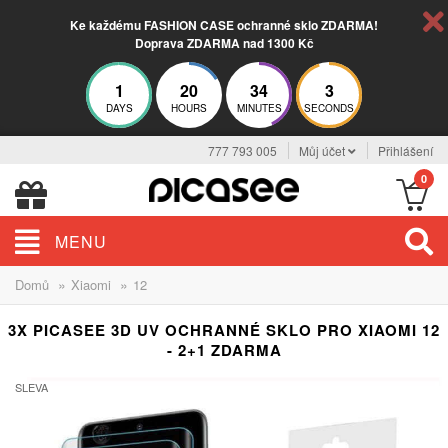
Ke každému FASHION CASE ochranné sklo ZDARMA!
Doprava ZDARMA nad 1300 Kč
1
20
34
2
DAYS
HOURS
MINUTES
SECONDS
777 793 005
Můj účet
Přihlášení
0
MENU
»
»
Domů
Xiaomi
12
3X PICASEE 3D UV OCHRANNÉ SKLO PRO XIAOMI 12
- 2+1 ZDARMA
SLEVA
-33%