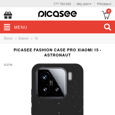
777 793 005
Můj účet
Přihlášení
0
MENU
»
»
Domů
Xiaomi
15
PICASEE FASHION CASE PRO XIAOMI 15 -
ASTRONAUT
SLEVA
-30%