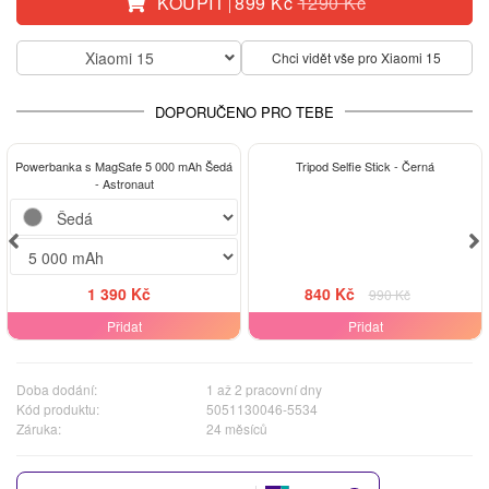
KOUPIT
899 Kč
1290 Kč
|
Xiaomi 15
Chci vidět vše pro Xiaomi 15
DOPORUČENO PRO TEBE
-15%
Powerbanka s MagSafe 5 000 mAh Šedá
Tripod Selfie Stick - Černá
- Astronaut
1 390 Kč
840 Kč
990 Kč
Přidat
Přidat
Doba dodání:
1 až 2 pracovní dny
Kód produktu:
5051130046-5534
Záruka:
24 měsíců