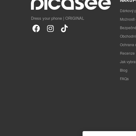
Dárkový 
Dress your phone | ORIGINAL
Možnosti
Bezpečné
Obchodní
Ochrana 
Recenze
Jak vybra
Blog
FAQs