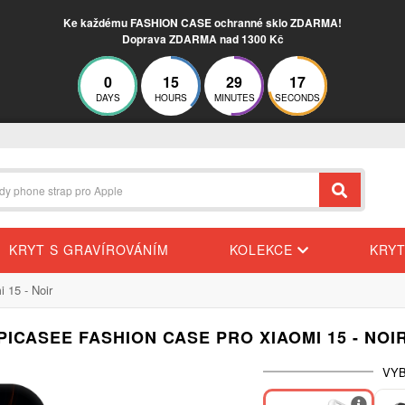
Ke každému FASHION CASE ochranné sklo ZDARMA!
Doprava ZDARMA nad 1300 Kč
0
15
29
16
DAYS
HOURS
MINUTES
SECONDS
KRYT S GRAVÍROVÁNÍM
KOLEKCE
KRY
 15 - Noir
PICASEE FASHION CASE PRO XIAOMI 15 - NOI
VYB
-30%