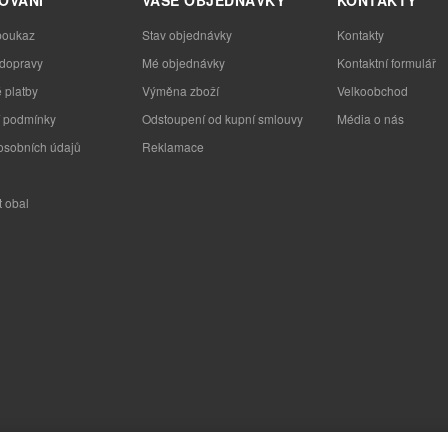
poukaz
Stav objednávky
Kontakty
 dopravy
Mé objednávky
Kontaktní formulář
 platby
Výměna zboží
Velkoobchod
 podmínky
Odstoupení od kupní smlouvy
Média o nás
osobních údajů
Reklamace
t obal