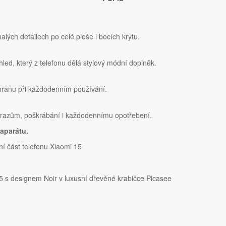
lých detailech po celé ploše i bocích krytu.
hled, který z telefonu dělá stylový módní doplněk.
chranu při každodenním používání.
nárazům, poškrábání i každodennímu opotřebení.
aparátu.
í část telefonu Xiaomi 15
 s designem Noir v luxusní dřevěné krabičce Picasee