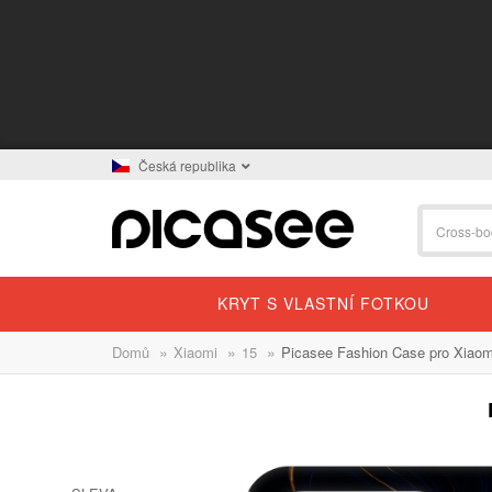
Česká republika
KRYT S VLASTNÍ FOTKOU
»
»
»
Domů
Xiaomi
15
Picasee Fashion Case pro Xiaomi
BESTSELLER