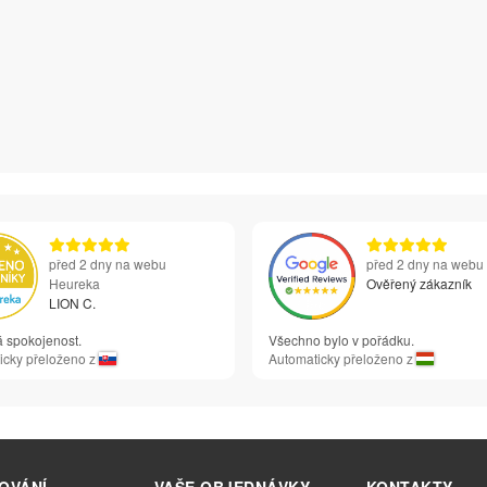
před 2 dny na webu
před 2 dny na webu
Heureka
Ověřený zákazník
LION C.
á spokojenost.
Všechno bylo v pořádku.
icky přeloženo z
Automaticky přeloženo z
OVÁNÍ
VAŠE OBJEDNÁVKY
KONTAKTY