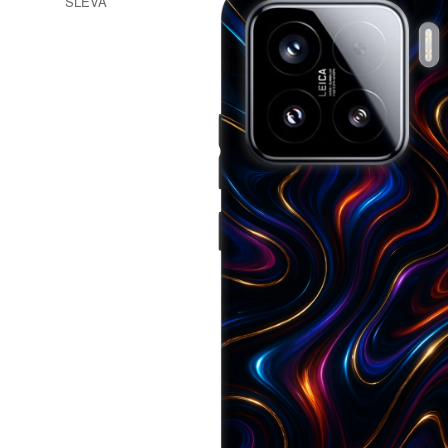
SLEVA
-30%