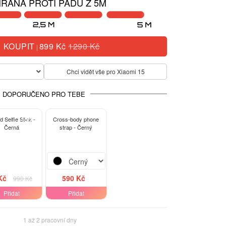
RANA PROTI PÁDU Z 5M
KOUPIT
899 Kč
1290 Kč
|
Chci vidět vše pro Xiaomi 15
DOPORUČENO PRO TEBE
-15%
d Selfie Stick -
Cross-body phone
Černá
strap - Černý
Kč
590 Kč
990 Kč
Přidat
Přidat
1 až 2 pracovní dny