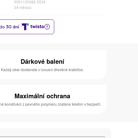
5051130382-5534
24 měsíců
Dárkové balení
Každý obal dostanete v luxusní dřevěné krabičce.
Maximální ochrana
né konstrukci z pevného polymeru zůstane telefon v bezpečí.