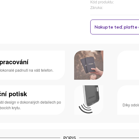
Kód produktu:
Záruka:
zpracování
 dokonalé padnutí na váš telefon.
ní potisk
áší design v dokonalých detailech po
Díky odol
 bocích krytu.
POPIS