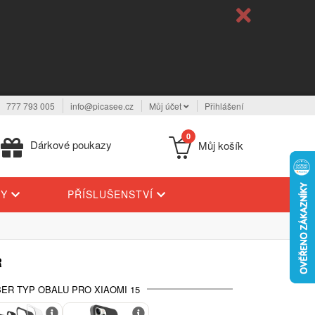
777 793 005
info@picasee.cz
Můj účet
Přihlášení
0
Dárkové poukazy
Můj košík
TY
PŘÍSLUŠENSTVÍ
R
ER TYP OBALU PRO XIAOMI 15