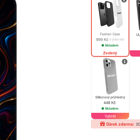
Fashion Case
UL
899 Kč
1 290 Kč
Skladem
Zvolený
Silikonový průhledný
448 Kč
Skladem
Vybrat
Dárek zdarma:
3D