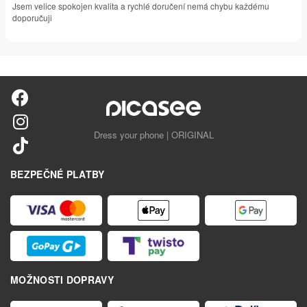
Jsem velice spokojen kvalita a rychlé doručení nemá chybu každému
doporučuji
Dress your phone | ORIGINAL
BEZPEČNÉ PLATBY
MOŽNOSTI DOPRAVY