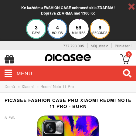
Ke každému FASHION CASE ochranné sklo ZDARMA!
Doprava ZDARMA nad 1300 Kč
3
4
59
8
DAYS
HOURS
MINUTES
SECONDS
777 793 005
Můj účet
Přihlášení
0
MENU
»
»
Domů
Xiaomi
Redmi Note 11 Pro
PICASEE FASHION CASE PRO XIAOMI REDMI NOTE
11 PRO - BURN
SLEVA
-30%