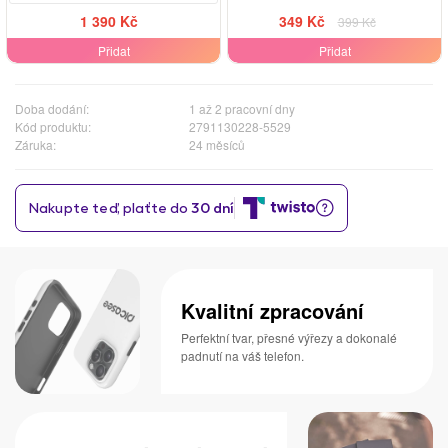
1 390 Kč
349 Kč
399 Kč
Přidat
Přidat
Doba dodání:
1 až 2 pracovní dny
Kód produktu:
2791130228-5529
Záruka:
24 měsíců
Kvalitní zpracování
Perfektní tvar, přesné výřezy a dokonalé
padnutí na váš telefon.