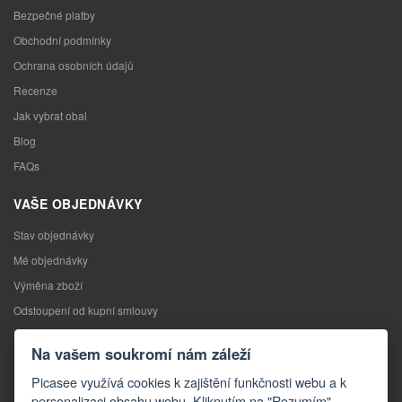
Bezpečné platby
Obchodní podmínky
Ochrana osobních údajů
Recenze
Jak vybrat obal
Blog
FAQs
VAŠE OBJEDNÁVKY
Stav objednávky
Mé objednávky
Výměna zboží
Odstoupení od kupní smlouvy
Reklamace
Na vašem soukromí nám záleží
KONTAKTY
Picasee využívá cookies k zajištění funkčnosti webu a k
personalizaci obsahu webu. Kliknutím na "Rozumím"