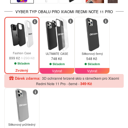
VYBER TYP OBALU PRO XIAOMI REDMI NOTE 11 PRO
-30%
Fashion Case
ULTIMATE CASE
Silikonový černý
899 Kč
1 290 Kč
748 Kč
548 Kč
Skladem
Skladem
Skladem
Zvolený
Vybrat
Vybrat
Dárek zdarma:
3D ochranné tvrzené sklo s rámečkem pro Xiaomi
349 Kč
Redmi Note 11 Pro - černé
-
Silikonový průhledný