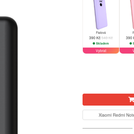
Fialová
390 Kč
548 Kč
390
Skladem
S
Vybrat
Xiaomi Redmi Not