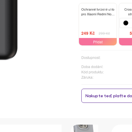
-17%
Ochranné tvrzené sklo
Cros
pro Xiaomi Redmi Note
st
9
249 Kč
5
299 Kč
Přidat
Dostupnost:
Doba dodání:
Kód produktu:
Záruka: