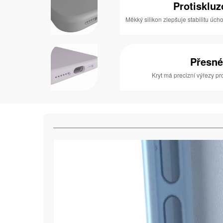
Protisklu
Měkký silikon zlepšuje stabilitu úcho
Přesné
Kryt má precizní výřezy pro