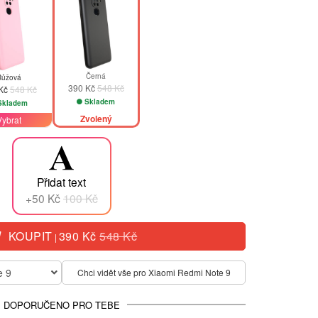
Černá
Růžová
390 Kč
548 Kč
 Kč
548 Kč
Skladem
kladem
Zvolený
Vybrat
Přidat text
+50 Kč
100 Kč
KOUPIT
390 Kč
548 Kč
|
e 9
Chci vidět vše pro Xiaomi Redmi Note 9
DOPORUČENO PRO TEBE