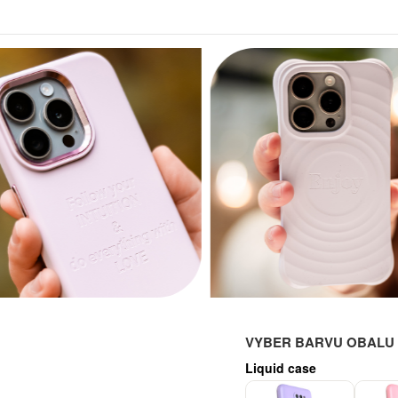
VYBER BARVU OBALU P
Liquid case
-29%
-29%