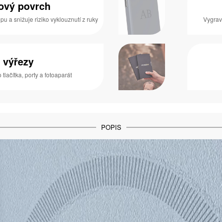
zový povrch
pu a snižuje riziko vyklouznutí z ruky
Vygrav
 výřezy
 tlačítka, porty a fotoaparát
POPIS