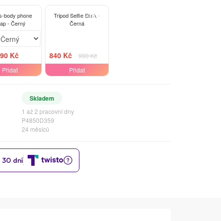
-15%
s-body phone
Tripod Selfie Stick -
rap - Černý
Černá
90 Kč
840 Kč
990 Kč
Přidat
Přidat
Skladem
1 až 2 pracovní dny
P4850D359
24 měsíců