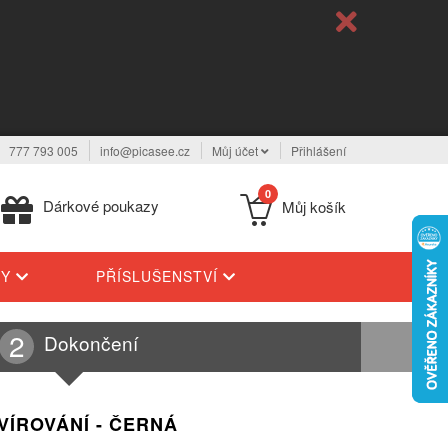
777 793 005
info@picasee.cz
Můj účet
Přihlášení
0
Dárkové poukazy
Můj košík
TY
PŘÍSLUŠENSTVÍ
Dokončení
VÍROVÁNÍ - ČERNÁ