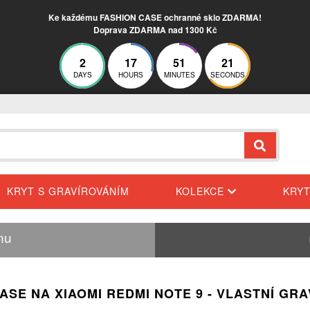
Ke každému FASHION CASE ochranné sklo ZDARMA!
Doprava ZDARMA nad 1300 Kč
2
17
51
19
DAYS
HOURS
MINUTES
SECONDS
KRYT S GRAVÍROVÁNÍM
KOLEKCE
KRY
nu
CASE NA XIAOMI REDMI NOTE 9 - VLASTNÍ GRA