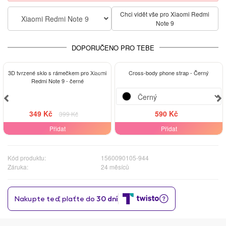
Chci vidět vše pro Xiaomi Redmi
Xiaomi Redmi Note 9
Note 9
DOPORUČENO PRO TEBE
-13%
3D tvrzené sklo s rámečkem pro Xiaomi
Cross-body phone strap - Černý
Redmi Note 9 - černé
349 Kč
590 Kč
399 Kč
Přidat
Přidat
Kód produktu:
1560090105-944
Záruka:
24 měsíců