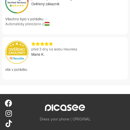
Ověřený zákazník
Všechno bylo v pořádku.
Automaticky přeloženo z
před 3 dny na webu Heureka
Marie K.
vše v pořádku
Dress your phone | ORIGINAL