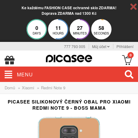
Ke každému FASHION CASE ochranné sklo ZDARMA!
Doprava ZDARMA nad 1300 Kč
0
11
27
58
DAYS
HOURS
MINUTES
SECONDS
777 793 005
Můj účet
Přihlášení
0
MENU
»
»
Domů
Xiaomi
Redmi Note 9
PICASEE SILIKONOVÝ ČERNÝ OBAL PRO XIAOMI
REDMI NOTE 9 - BOSS MAMA