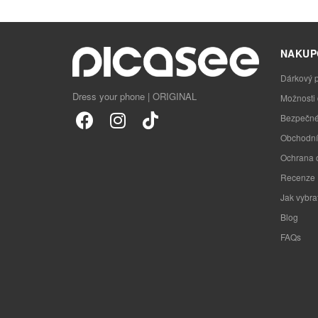
NAKUP
Dárkový 
Dress your phone | ORIGINAL
Možnosti
Bezpečné
Obchodní
Ochrana 
Recenze
Jak vybra
Blog
FAQs