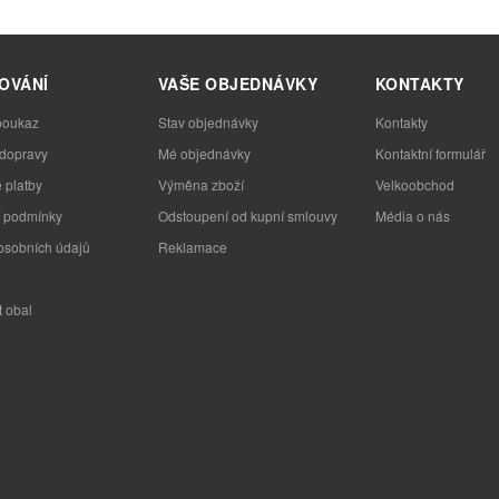
OVÁNÍ
VAŠE OBJEDNÁVKY
KONTAKTY
poukaz
Stav objednávky
Kontakty
 dopravy
Mé objednávky
Kontaktní formulář
 platby
Výměna zboží
Velkoobchod
 podmínky
Odstoupení od kupní smlouvy
Média o nás
osobních údajů
Reklamace
t obal