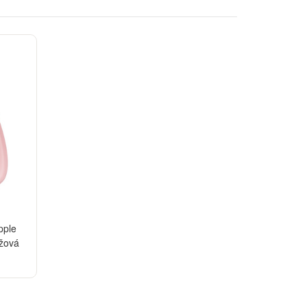
pple
ůžová