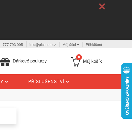
777 793 005
info@picasee.cz
Můj účet
Přihlášení
0
Dárkové poukazy
Můj košík
TY
PŘÍSLUŠENSTVÍ