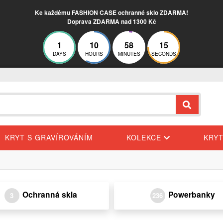
Ke každému FASHION CASE ochranné sklo ZDARMA!
Doprava ZDARMA nad 1300 Kč
1
10
58
15
DAYS
HOURS
MINUTES
SECONDS
KRYT S GRAVÍROVÁNÍM
KOLEKCE
KRY
Ochranná skla
Powerbanky
3
236