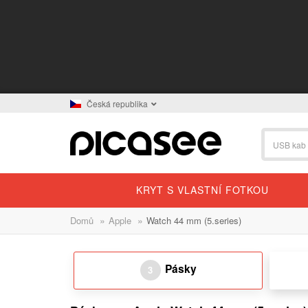
Česká republika
KRYT S VLASTNÍ FOTKOU
»
»
Domů
Apple
Watch 44 mm (5.series)
Pásky
3