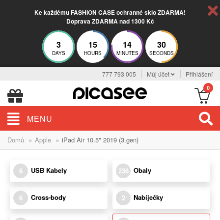
Ke každému FASHION CASE ochranné sklo ZDARMA!
Doprava ZDARMA nad 1300 Kč
3
15
14
30
DAYS
HOURS
MINUTES
SECONDS
777 793 005
Můj účet
Přihlášení
0
MENU
»
»
Domů
Apple
iPad Air 10.5" 2019 (3.gen)
USB Kabely
Obaly
6
236
Cross-body
Nabíječky
6
2