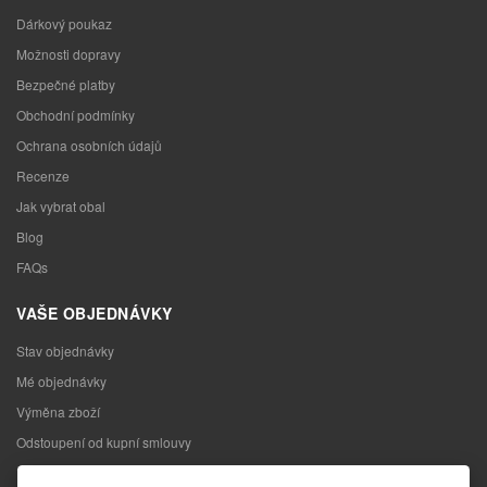
Dárkový poukaz
Možnosti dopravy
Bezpečné platby
Obchodní podmínky
Ochrana osobních údajů
Recenze
Jak vybrat obal
Blog
FAQs
VAŠE OBJEDNÁVKY
Stav objednávky
Mé objednávky
Výměna zboží
Odstoupení od kupní smlouvy
Reklamace