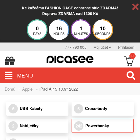
Ke každému FASHION CASE ochranné sklo ZDARMA!
Doprava ZDARMA nad 1300 Kč
0
16
1
9
DAYS
HOURS
MINUTES
SECONDS
777 793 005
Můj účet
Přihlášení
0
MENU
»
»
Domů
Apple
iPad Air 5 10.9" 2022
USB Kabely
Cross-body
6
6
Nabíječky
Powerbanky
2
242