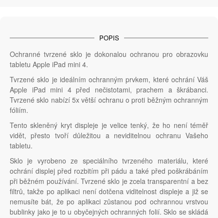
POPIS
Ochranné tvrzené sklo je dokonalou ochranou pro obrazovku
tabletu Apple iPad mini 4.
Tvrzené sklo je ideálním ochranným prvkem, které ochrání Váš
Apple iPad mini 4 před nečistotami, prachem a škrábanci.
Tvrzené sklo nabízí 5x větší ochranu o proti běžným ochranným
fóliím.
Tento skleněný kryt displeje je velice tenký, že ho není téměř
vidět, přesto tvoří důležitou a neviditelnou ochranu Vašeho
tabletu.
Sklo je vyrobeno ze speciálního tvrzeného materiálu, které
ochrání displej před rozbitím při pádu a také před poškrábáním
při běžném používání. Tvrzené sklo je zcela transparentní a bez
filtrů, takže po aplikaci není dotčena viditelnost displeje a již se
nemusíte bát, že po aplikaci zůstanou pod ochrannou vrstvou
bublinky jako je to u obyčejných ochranných folií. Sklo se skládá