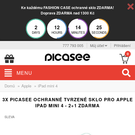
Ke každému FASHION CASE ochranné sklo ZDARMA!
Doprava ZDARMA nad 1300 Kč
2
12
14
24
DAYS
HOURS
MINUTES
SECONDS
777 793 005
Můj účet
Přihlášení
0
MENU
»
»
Domů
Apple
iPad mini 4
3X PICASEE OCHRANNÉ TVRZENÉ SKLO PRO APPLE
IPAD MINI 4 - 2+1 ZDARMA
SLEVA
-33%