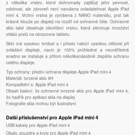
z několika vrstev, které dohromady zajišťují jeho pevnost,
odolnost, ale zároveň není narušena ovladatelnost Apple iPad
mini 4. Vrchní vrstva je vyrobena z NANO materiálu, prst tak
krásně klouže po displeji na rozdíl od ochranné fólie. Ochranné
sklo také obsahuje oleofóbní vrstvu, která eliminuje množství
otisků prstů na obrazovce tabletu.
Sklo má vysokou tvrdost a i přesto nabízí vysokou citlivost při
ovládání displeje, navíc je 100% průhledné a neuvěřitelně
snadno se instaluje a přitom několikanásobně zlepšíte ochranu
celého displeje.
Typ ochrany: přední ochrana displeje Apple iPad mini 4
Materiál: tvrzené sklo 9H
Kompatibilní s: Apple iPad mini 4
Obsah balení: 3x ochranné tvrzené sklo pro Apple iPad mini 4,
3x hadřík pro aplikaci skla na displej
Fotografie skla mohou být ilustrativní
Další příslušenství pro Apple iPad mini 4
USB kabely pro Apple iPad mini 4
Obaly, pouzdra a kryty pro Apple iPad mini 4