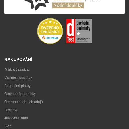
NAKUPOVÁNÍ
Dárkový poukaz
Možnosti dopravy
Bezpečné platby
Obchodní podmínky
Ochrana osobních údajů
Recenze
Jak vybrat obal
Blog