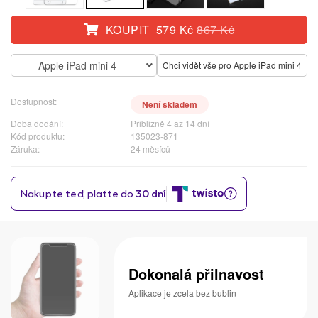
KOUPIT
579 Kč
867 Kč
|
Apple iPad mini 4
Chci vidět vše pro Apple iPad mini 4
Dostupnost:
Není skladem
Doba dodání:
Přibližně 4 až 14 dní
Kód produktu:
135023-871
Záruka:
24 měsíců
Dokonalá přilnavost
Aplikace je zcela bez bublin