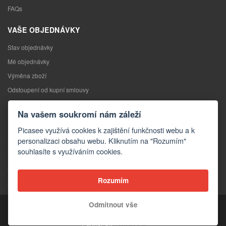
FAQs
VAŠE OBJEDNÁVKY
Stav objednávky
Mé objednávky
Výměna zboží
Odstoupení od kupní smlouvy
Reklamace
Na vašem soukromí nám záleží
KONTAKTY
Picasee využívá cookies k zajištění funkčnosti webu a k
personalizaci obsahu webu. Kliknutím na "Rozumím"
Kontakty
souhlasíte s využíváním cookies.
Kontaktní formulář
Velkoobchod
Rozumím
Média o nás
Odmítnout vše
Copyright © 2026 Picasee
Partner of: