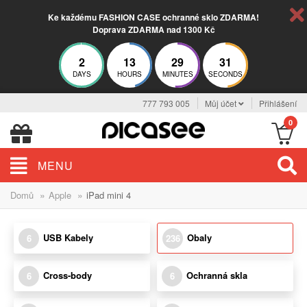
Ke každému FASHION CASE ochranné sklo ZDARMA!
Doprava ZDARMA nad 1300 Kč
2
13
29
30
DAYS
HOURS
MINUTES
SECONDS
777 793 005
Můj účet
Přihlášení
0
MENU
»
»
Domů
Apple
iPad mini 4
USB Kabely
Obaly
6
236
Cross-body
Ochranná skla
6
6