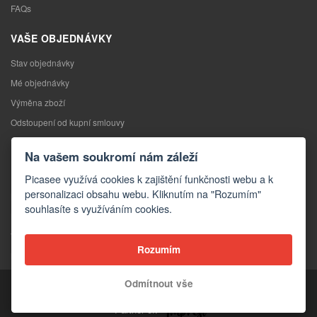
FAQs
VAŠE OBJEDNÁVKY
Stav objednávky
Mé objednávky
Výměna zboží
Odstoupení od kupní smlouvy
Reklamace
Na vašem soukromí nám záleží
KONTAKTY
Picasee využívá cookies k zajištění funkčnosti webu a k
personalizaci obsahu webu. Kliknutím na "Rozumím"
Kontakty
souhlasíte s využíváním cookies.
Kontaktní formulář
Velkoobchod
Rozumím
Média o nás
Odmítnout vše
Copyright © 2026 Picasee
Partner of: