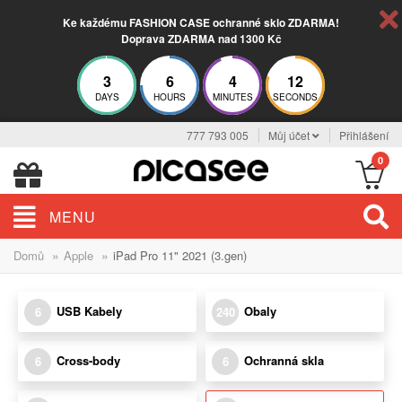
Ke každému FASHION CASE ochranné sklo ZDARMA!
Doprava ZDARMA nad 1300 Kč
3
6
4
12
DAYS
HOURS
MINUTES
SECONDS
777 793 005
Můj účet
Přihlášení
0
MENU
»
»
Domů
Apple
iPad Pro 11" 2021 (3.gen)
USB Kabely
Obaly
6
240
Cross-body
Ochranná skla
6
6