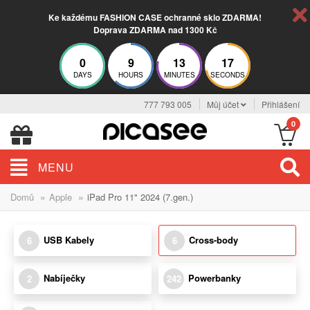
Ke každému FASHION CASE ochranné sklo ZDARMA!
Doprava ZDARMA nad 1300 Kč
0
9
13
16
DAYS
HOURS
MINUTES
SECONDS
777 793 005
Můj účet
Přihlášení
0
MENU
»
»
Domů
Apple
iPad Pro 11" 2024 (7.gen.)
USB Kabely
Cross-body
6
6
Nabíječky
Powerbanky
2
242