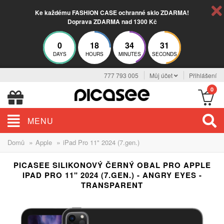
Ke každému FASHION CASE ochranné sklo ZDARMA!
Doprava ZDARMA nad 1300 Kč
0
18
34
31
DAYS
HOURS
MINUTES
SECONDS
777 793 005
Můj účet
Přihlášení
0
MENU
»
»
Domů
Apple
iPad Pro 11" 2024 (7.gen.)
PICASEE SILIKONOVÝ ČERNÝ OBAL PRO APPLE
IPAD PRO 11" 2024 (7.GEN.) - ANGRY EYES -
TRANSPARENT