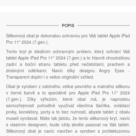
POPIS
Silikonový obal je dokonalou ochranou pro Váš tablet Apple iPad
Pro 11" 2024 (7.gen.).
Tento kryt je ideálním ochranným prvkem, který ochrání Váš
tablet Apple iPad Pro 11" 2024 (7.gen.) a to hlavně choulostivou
zadní a boční stranu tabletu před nečistotami, prachem a
drobnými oděrkami. Navíc díky designu Angry Eyes -
Transparent doplní i o velice originální vzhled.
Obal je vyroben z odolného, velice pevného a matného silikonu
v černé barvě a to speciálně pro Apple iPad Pro 11" 2024
(7.gen.). Díky výřezům, které obal má, je naprostou
samozřejmostí pohodlně využívat všechna tlačítka, ovládací
prvky, konektory, porty a to bez nutnosti, abyste tablet z obalu
museli vyndavat. Máte tak jistotu, že tento silikonový kryt, navíc
s vlastním designem, bude vždy skvěle pasovat na Váš tablet.
Silikonový obal je navíc navržen a vyroben s protiskluzovou