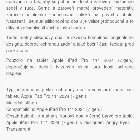
úpravou a to tak, aby se pohodlně držel a zároveň i bezpečně
seděl v ruce. Černé a zároveň matné provedení materiálu
zaručuje minimální zanechávání otisků na povrchu obalu.
Nasazení i sejmutí silikonového obalu je velice jednoduché a to
díky přizpůsobivosti vůči různým tvarům.
Tento matný silikonový obal je skvělou kombinací originálního
designu, dobrou ochranou zadní a také boční části tabletu proti
poškrábání.
Pouzdro na tablet Apple iPad Pro 11" 2024 (7.gen.)
doporučujeme doplnit tvrzeným sklem pro lepší ochranu
displeje.
Typ ochranného prvku: ochranný obal určený pro zadní část
tabletu Apple iPad Pro 11" 2024 (7.gen.)
Materiál: silikon
Kompatibilní s: Apple iPad Pro 11" 2024 (7.gen.)
Obsah balení: 1x matný silikonový obal v černé barvě pro tablet
Apple iPad Pro 11" 2024 (7.gen.) s designem Angry Eyes -
Transparent