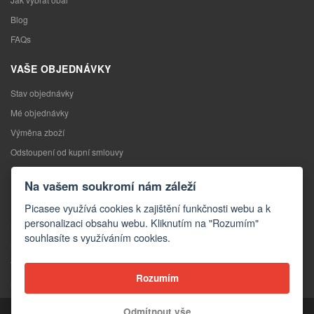
Blog
FAQs
VAŠE OBJEDNÁVKY
Stav objednávky
Mé objednávky
Výměna zboží
Odstoupení od kupní smlouvy
Reklamace
Na vašem soukromí nám záleží
KONTAKTY
Picasee využívá cookies k zajištění funkčnosti webu a k
personalizaci obsahu webu. Kliknutím na "Rozumím"
Kontakty
souhlasíte s využíváním cookies.
Kontaktní formulář
Velkoobchod
Rozumím
Média o nás
Odmítnout vše
Copyright © 2026 Picasee