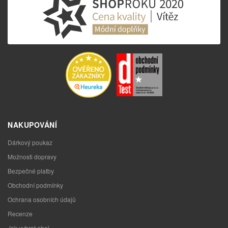
NAKUPOVÁNÍ
Dárkový poukaz
Možnosti dopravy
Bezpečné platby
Obchodní podmínky
Ochrana osobních údajů
Recenze
Jak vybrat obal