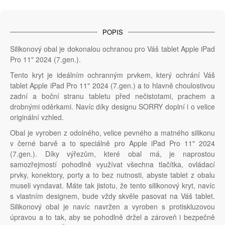
POPIS
Silikonový obal je dokonalou ochranou pro Váš tablet Apple iPad
Pro 11" 2024 (7.gen.).
Tento kryt je ideálním ochranným prvkem, který ochrání Váš
tablet Apple iPad Pro 11" 2024 (7.gen.) a to hlavně choulostivou
zadní a boční stranu tabletu před nečistotami, prachem a
drobnými oděrkami. Navíc díky designu SORRY doplní i o velice
originální vzhled.
Obal je vyroben z odolného, velice pevného a matného silikonu
v černé barvě a to speciálně pro Apple iPad Pro 11" 2024
(7.gen.). Díky výřezům, které obal má, je naprostou
samozřejmostí pohodlně využívat všechna tlačítka, ovládací
prvky, konektory, porty a to bez nutnosti, abyste tablet z obalu
museli vyndavat. Máte tak jistotu, že tento silikonový kryt, navíc
s vlastním designem, bude vždy skvěle pasovat na Váš tablet.
Silikonový obal je navíc navržen a vyroben s protiskluzovou
úpravou a to tak, aby se pohodlně držel a zároveň i bezpečně