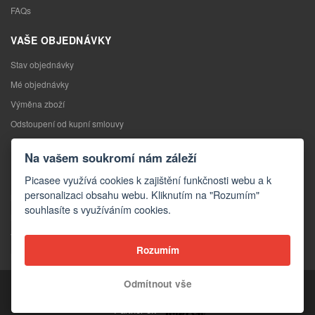
FAQs
VAŠE OBJEDNÁVKY
Stav objednávky
Mé objednávky
Výměna zboží
Odstoupení od kupní smlouvy
Reklamace
Na vašem soukromí nám záleží
KONTAKTY
Picasee využívá cookies k zajištění funkčnosti webu a k
personalizaci obsahu webu. Kliknutím na "Rozumím"
Kontakty
souhlasíte s využíváním cookies.
Kontaktní formulář
Velkoobchod
Rozumím
Média o nás
Odmítnout vše
Copyright © 2026 Picasee
Partner of: