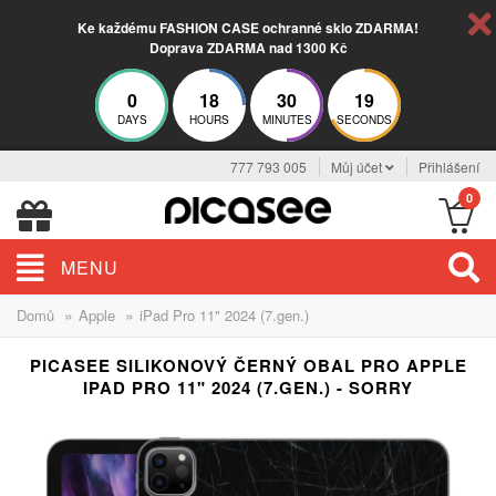
Ke každému FASHION CASE ochranné sklo ZDARMA!
Doprava ZDARMA nad 1300 Kč
0
18
30
18
DAYS
HOURS
MINUTES
SECONDS
777 793 005
Můj účet
Přihlášení
0
MENU
»
»
Domů
Apple
iPad Pro 11" 2024 (7.gen.)
PICASEE SILIKONOVÝ ČERNÝ OBAL PRO APPLE
IPAD PRO 11" 2024 (7.GEN.) - SORRY