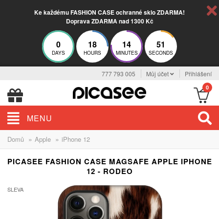
Ke každému FASHION CASE ochranné sklo ZDARMA!
Doprava ZDARMA nad 1300 Kč
0
18
14
51
DAYS
HOURS
MINUTES
SECONDS
777 793 005
Můj účet
Přihlášení
0
MENU
»
»
Domů
Apple
iPhone 12
PICASEE FASHION CASE MAGSAFE APPLE IPHONE
12 - RODEO
SLEVA
-30%