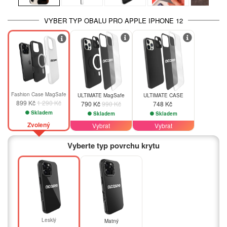
VYBER TYP OBALU PRO APPLE IPHONE 12
-20%
-30%
Fashion Case MagSafe
ULTIMATE MagSafe
ULTIMATE CASE
899 Kč
1 290 Kč
790 Kč
990 Kč
748 Kč
Skladem
Skladem
Skladem
Zvolený
Vybrat
Vybrat
Vyberte typ povrchu krytu
Lesklý
Matný