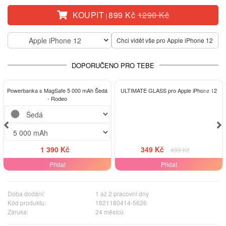
KOUPIT
899 Kč
1290 Kč
|
Apple iPhone 12
Chci vidět vše pro Apple iPhone 12
DOPORUČENO PRO TEBE
-30%
Powerbanka s MagSafe 5 000 mAh Šedá
ULTIMATE GLASS pro Apple iPhone 12
- Rodeo
1 390 Kč
349 Kč
499 Kč
Přidat
Přidat
Doba dodání:
1 až 2 pracovní dny
Kód produktu:
1821180414-5626
Záruka:
24 měsíců