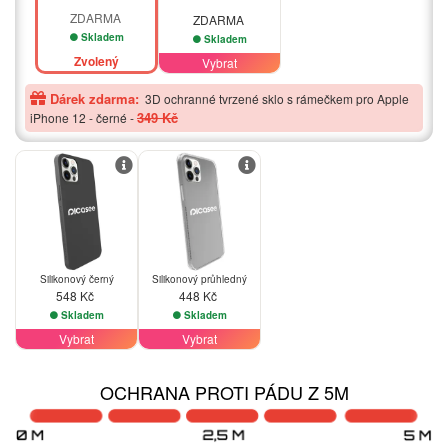
ZDARMA
ZDARMA
Skladem
Skladem
Zvolený
Vybrat
Dárek zdarma:
3D ochranné tvrzené sklo s rámečkem pro Apple
349 Kč
iPhone 12 - černé
-
Silikonový černý
Silikonový průhledný
548 Kč
448 Kč
Skladem
Skladem
Vybrat
Vybrat
OCHRANA PROTI PÁDU Z 5M