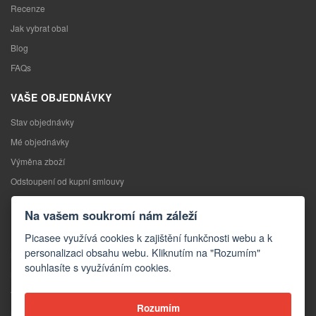
Recenze
Jak vybrat obal
Blog
FAQs
VAŠE OBJEDNÁVKY
Stav objednávky
Mé objednávky
Výměna zboží
Odstoupení od kupní smlouvy
Reklamace
Na vašem soukromí nám záleží
KONTAKTY
Picasee využívá cookies k zajištění funkčnosti webu a k
personalizaci obsahu webu. Kliknutím na "Rozumím"
Kontakty
souhlasíte s využíváním cookies.
Kontaktní formulář
Velkoobchod
Rozumím
Média o nás