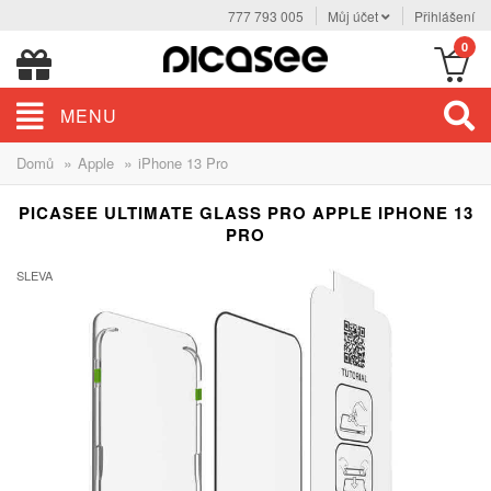
777 793 005
Můj účet
Přihlášení
0
MENU
»
»
Domů
Apple
iPhone 13 Pro
PICASEE ULTIMATE GLASS PRO APPLE IPHONE 13
PRO
SLEVA
-30%