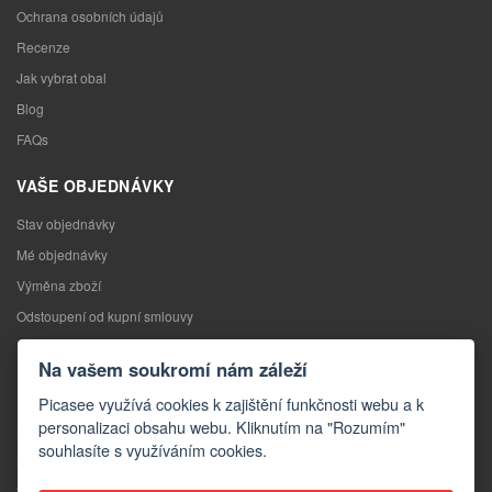
Ochrana osobních údajů
Recenze
Jak vybrat obal
Blog
FAQs
VAŠE OBJEDNÁVKY
Stav objednávky
Mé objednávky
Výměna zboží
Odstoupení od kupní smlouvy
Reklamace
Na vašem soukromí nám záleží
KONTAKTY
Picasee využívá cookies k zajištění funkčnosti webu a k
personalizaci obsahu webu. Kliknutím na "Rozumím"
Kontakty
souhlasíte s využíváním cookies.
Kontaktní formulář