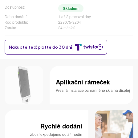
Dostupnost:
Skladem
Doba dodání:
1 až 2 pracovní dny
Kód produktu:
229075-3204
Záruka:
24 měsíců
Aplikační rámeček
Přesná instalace ochranného skla na displej
Rychlé dodání
Zboží expedujeme do 24 hodin