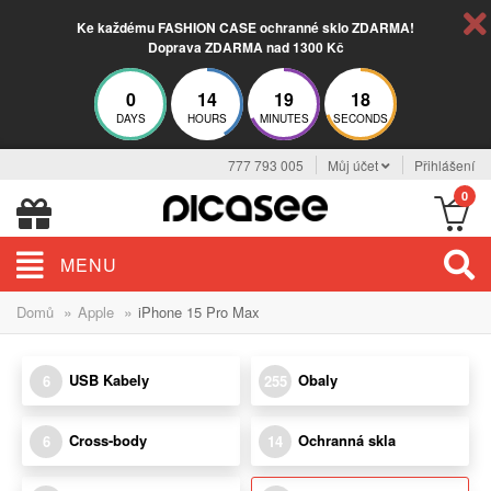
Ke každému FASHION CASE ochranné sklo ZDARMA!
Doprava ZDARMA nad 1300 Kč
0
14
19
17
DAYS
HOURS
MINUTES
SECONDS
777 793 005
Můj účet
Přihlášení
0
MENU
»
»
Domů
Apple
iPhone 15 Pro Max
USB Kabely
Obaly
6
255
Cross-body
Ochranná skla
6
14