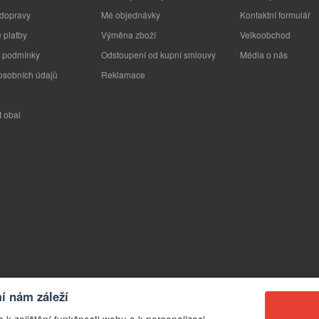
 dopravy
Mé objednávky
Kontaktní formulář
 platby
Výměna zboží
Velkoobchod
 podmínky
Odstoupení od kupní smlouvy
Média o nás
osobních údajů
Reklamace
t obal
 nám záleží