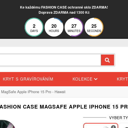
Ke každému FASHION CASE ochranné sklo ZDARMA!
Doprava ZDARMA nad 1300 Kč
2
20
27
25
DAYS
HOURS
MINUTES
SECONDS
KRYT S GRAVÍROVÁNÍM
KOLEKCE
KRY
 MagSafe Apple iPhone 15 Pro - Hawaii
ASHION CASE MAGSAFE APPLE IPHONE 15 PR
VYBER TY
-20%
-30%