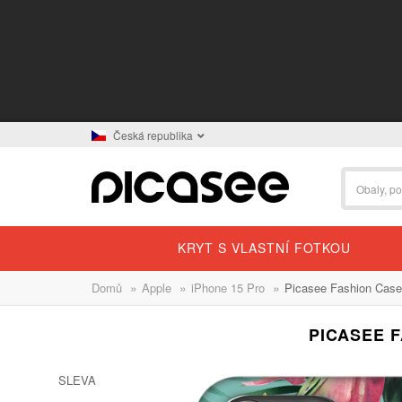
Česká republika
KRYT S VLASTNÍ FOTKOU
»
»
»
Domů
Apple
iPhone 15 Pro
Picasee Fashion Case
PICASEE F
SLEVA