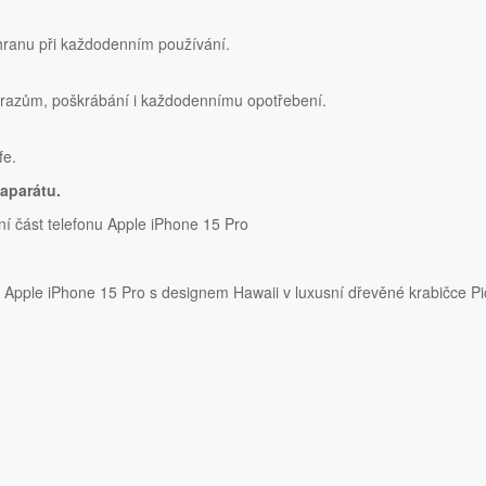
chranu při každodenním používání.
nárazům, poškrábání i každodennímu opotřebení.
fe.
aparátu.
í část telefonu Apple iPhone 15 Pro
Apple iPhone 15 Pro s designem Hawaii v luxusní dřevěné krabičce P