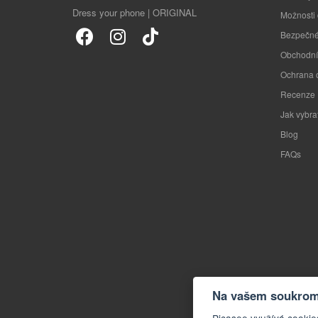
Dress your phone | ORIGINAL
Možnosti
Bezpečné
Obchodní
Ochrana 
Recenze
Jak vybra
Blog
FAQs
Na vašem soukromí