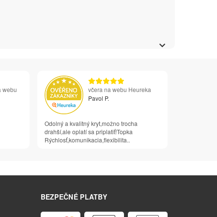
a webu
včera na webu Heureka
Pavol P.
Odolný a kvalitný kryt,možno trocha
drahší,ale oplatí sa priplatiť!Topka
Rýchlosť,komunikacia,flexibilita..
BEZPEČNÉ PLATBY