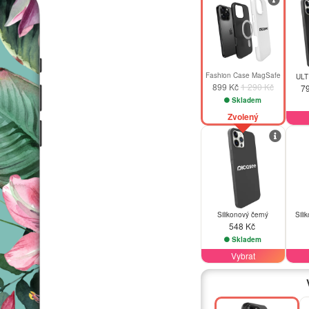
Fashion Case MagSafe
ULT
899 Kč
1 290 Kč
7
Skladem
Zvolený
Silikonový černý
Sili
548 Kč
Skladem
Vybrat