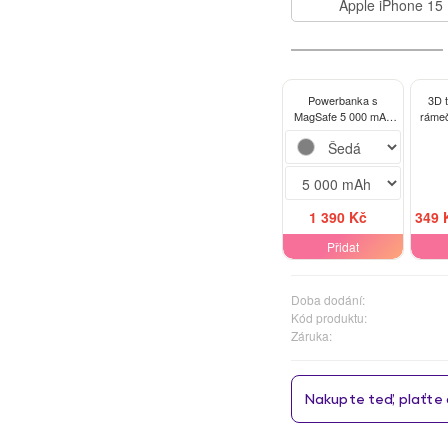
Apple iPhone 15
Powerbanka s
3D 
MagSafe 5 000 mAh
ráme
Šedá - Hawaii
iPhon
1 390 Kč
349 
Přidat
Doba dodání:
Kód produktu:
Záruka: