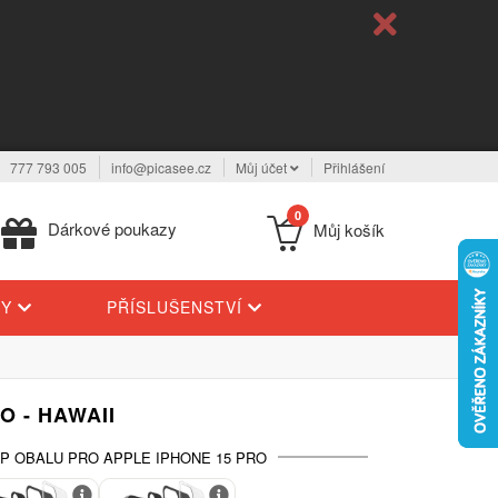
777 793 005
info@picasee.cz
Můj účet
Přihlášení
0
Dárkové poukazy
Můj košík
TY
PŘÍSLUŠENSTVÍ
O - HAWAII
P OBALU PRO APPLE IPHONE 15 PRO