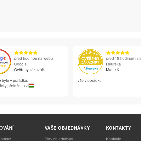
před hodinou na webu
před 18 hodinami n
Google
Heureka
Ověřený zákazník
Marie K.
 bylo v pořádku.
vše v pořádku
icky přeloženo z
OVÁNÍ
VAŠE OBJEDNÁVKY
KONTAKTY
poukaz
Stav objednávky
Kontakty