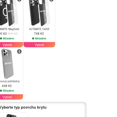
IMATE MagSafe
ULTIMATE CASE
90 Kč
990 Kč
748 Kč
Skladem
Skladem
Vybrat
Vybrat
konový průhledný
448 Kč
Skladem
Vybrat
Vyberte typ povrchu krytu