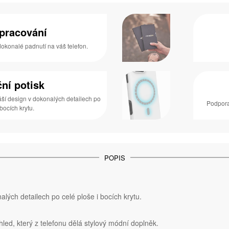
zpracování
 dokonalé padnutí na váš telefon.
ní potisk
áší design v dokonalých detailech po
Podpora
 bocích krytu.
POPIS
lých detailech po celé ploše i bocích krytu.
hled, který z telefonu dělá stylový módní doplněk.