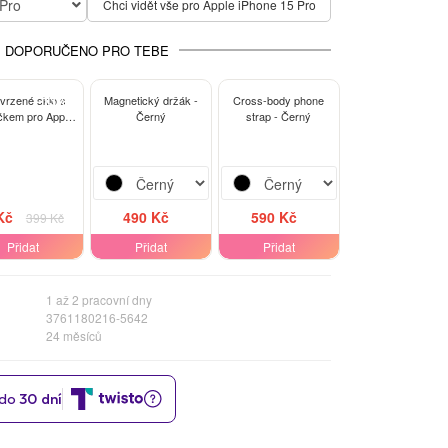
 Pro
Chci vidět vše pro Apple iPhone 15 Pro
DOPORUČENO PRO TEBE
-13%
tvrzené sklo s
Magnetický držák -
Cross-body phone
čkem pro Apple
Černý
strap - Černý
e 15 Pro - černé
Kč
490 Kč
590 Kč
399 Kč
Přidat
Přidat
Přidat
1 až 2 pracovní dny
3761180216-5642
24 měsíců