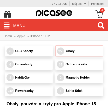
777 793 005
Můj účet
Přihlášení
0
MENU
»
»
Domů
Apple
iPhone 15 Pro
USB Kabely
Obaly
6
255
Cross-body
Ochranná skla
6
14
Nabíječky
Magnetic Holder
2
2
Powerbanky
Selfie Stick
242
1
Obaly, pouzdra a kryty pro Apple iPhone 15