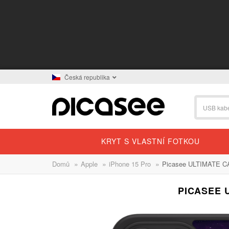
Česká republika
KRYT S VLASTNÍ FOTKOU
»
»
»
Domů
Apple
iPhone 15 Pro
Picasee ULTIMATE CAS
PICASEE 