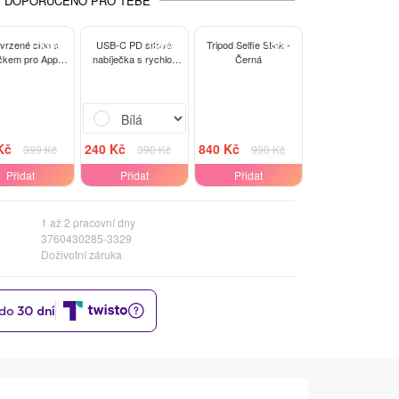
DOPORUČENO PRO TEBE
-13%
-38%
-15%
tvrzené sklo s
USB-C PD síťová
Tripod Selfie Stick -
čkem pro Apple
nabíječka s rychlo-
Černá
e 15 Pro - černé
nabíjením 20W - Bílá
Kč
240 Kč
840 Kč
399 Kč
390 Kč
990 Kč
Přidat
Přidat
Přidat
1 až 2 pracovní dny
3760430285-3329
Doživotní záruka