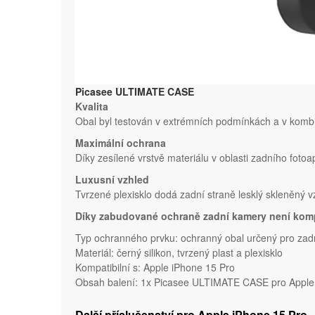
Picasee ULTIMATE CASE
Kvalita
Obal byl testován v extrémních podmínkách a v kombi
Maximální ochrana
Díky zesílené vrstvě materiálu v oblasti zadního fotoa
Luxusní vzhled
Tvrzené plexisklo dodá zadní straně lesklý skleněný 
Díky zabudované ochraně zadní kamery není komp
Typ ochranného prvku: ochranný obal určený pro zadn
Materiál: černý silikon, tvrzený plast a plexisklo
Kompatibilní s: Apple iPhone 15 Pro
Obsah balení: 1x Picasee ULTIMATE CASE pro Apple i
Další příslušenství pro Apple iPhone 15 Pro