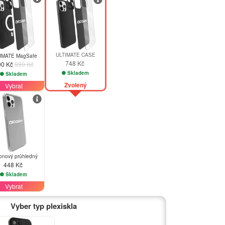
ULTIMATE CASE
IMATE MagSafe
748 Kč
90 Kč
990 Kč
Skladem
Skladem
Zvolený
Vybrat
konový průhledný
448 Kč
Skladem
Vybrat
Vyber typ plexiskla