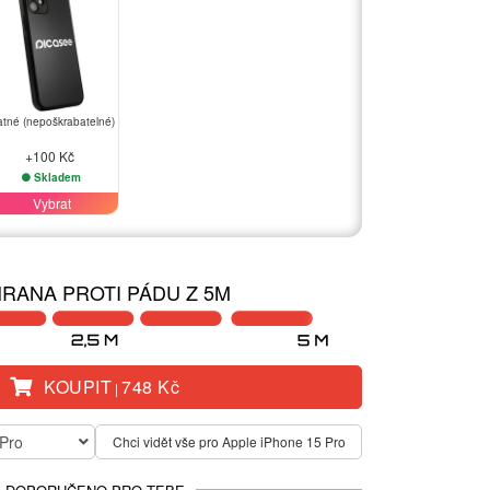
tné (nepoškrabatelné)
+100 Kč
Skladem
Vybrat
RANA PROTI PÁDU Z 5M
KOUPIT
748 Kč
|
 Pro
Chci vidět vše pro Apple iPhone 15 Pro