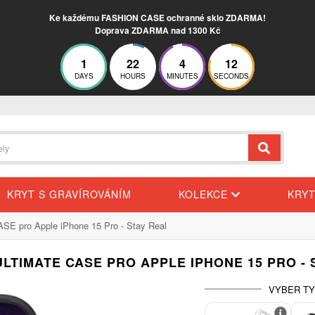
Ke každému FASHION CASE ochranné sklo ZDARMA!
Doprava ZDARMA nad 1300 Kč
1
22
4
11
DAYS
HOURS
MINUTES
SECONDS
KRYT S GRAVÍROVÁNÍM
KOLEKCE
KRY
E pro Apple iPhone 15 Pro - Stay Real
ULTIMATE CASE PRO APPLE IPHONE 15 PRO - 
VYBER TY
-30%
-20%