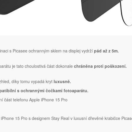
naci s Picasee ochranným sklem na displej vydrží
pád až z 5m.
parátu je tato choulostivá část dokonale
chráněna proti poškození.
vzhled, díky tomu vypadá kryt
luxusně.
atibilní s ochrannými čočkami fotoaparátu.
í část telefonu Apple iPhone 15 Pro
Phone 15 Pro s designem Stay Real v luxusní dřevěné krabičce Pica