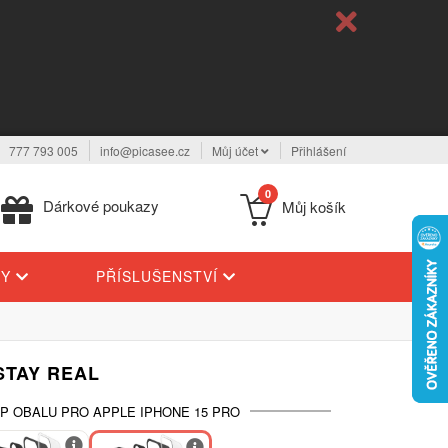
777 793 005
info@picasee.cz
Můj účet
Přihlášení
0
Dárkové poukazy
Můj košík
TY
PŘÍSLUŠENSTVÍ
STAY REAL
P OBALU PRO APPLE IPHONE 15 PRO