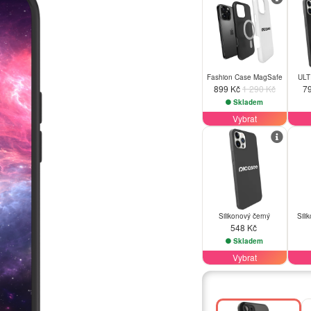
Fashion Case MagSafe
ULT
899 Kč
1 290 Kč
7
Skladem
Vybrat
Silikonový černý
Sili
548 Kč
Skladem
Vybrat