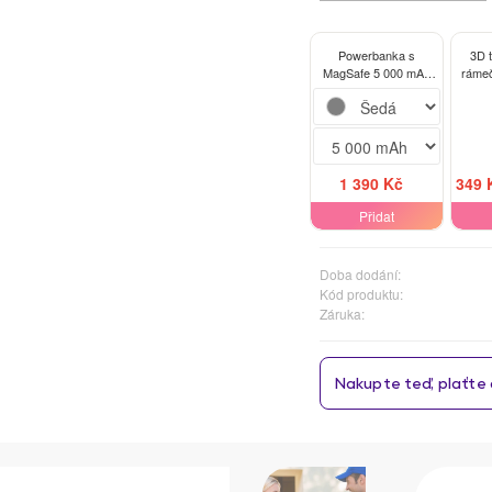
Powerbanka s
3D 
MagSafe 5 000 mAh
ráme
Šedá - Stay Real
iPhon
1 390 Kč
349 
Přidat
Doba dodání:
Kód produktu:
Záruka: