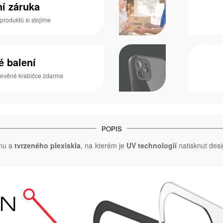
ní záruka
 produktů si stojíme
é balení
dřevěné krabičce zdarma
POPIS
onu a
tvrzeného plexiskla
, na kterém je
UV technologií
natisknut desi