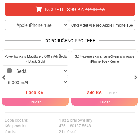
KOUPIT
899 Kč
1290 Kč
|
Apple iPhone 16e
Chci vidět vše pro Apple iPhone 16e
DOPORUČENO PRO TEBE
-13%
Powerbanka s MagSafe 5 000 mAh Šedá
3D tvrzené sklo s rámečkem pro Apple
- Black Gold
iPhone 16e - černé
1 390 Kč
349 Kč
399 Kč
Přidat
Přidat
Doba dodání:
1 až 2 pracovní dny
Kód produktu:
4751180187-5648
Záruka:
24 měsíců