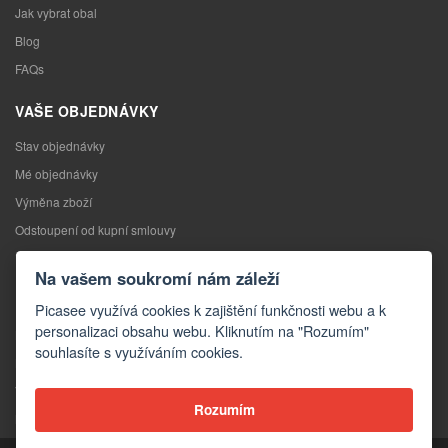
Jak vybrat obal
Blog
FAQs
VAŠE OBJEDNÁVKY
Stav objednávky
Mé objednávky
Výměna zboží
Odstoupení od kupní smlouvy
Reklamace
Na vašem soukromí nám záleží
KONTAKTY
Picasee využívá cookies k zajištění funkčnosti webu a k
personalizaci obsahu webu. Kliknutím na "Rozumím"
Kontakty
souhlasíte s využíváním cookies.
Kontaktní formulář
Velkoobchod
Rozumím
Média o nás