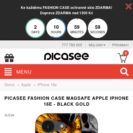
Ke každému FASHION CASE ochranné sklo ZDARMA!
Doprava ZDARMA nad 1300 Kč
2
10
59
58
DAYS
HOURS
MINUTES
SECONDS
777 793 005
Můj účet
Přihlášení
0
MENU
»
»
Domů
Apple
iPhone 16e
PICASEE FASHION CASE MAGSAFE APPLE IPHONE
16E - BLACK GOLD
SLEVA
-30%