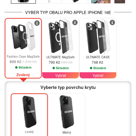
VYBER TYP OBALU PRO APPLE IPHONE 16E
-20%
-30%
Fashion Case MagSafe
ULTIMATE MagSafe
ULTIMATE CASE
899 Kč
1 290 Kč
790 Kč
990 Kč
748 Kč
Skladem
Skladem
Skladem
Zvolený
Vybrat
Vybrat
Vyberte typ povrchu krytu
Lesklý
Matný