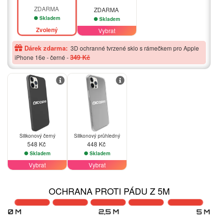
ZDARMA
ZDARMA
Skladem
Skladem
Zvolený
Vybrat
Dárek zdarma:
3D ochranné tvrzené sklo s rámečkem pro Apple
349 Kč
iPhone 16e - černé
-
Silikonový černý
Silikonový průhledný
548 Kč
448 Kč
Skladem
Skladem
Vybrat
Vybrat
OCHRANA PROTI PÁDU Z 5M