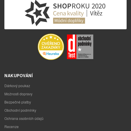
NAKUPOVÁNÍ
Dárkový poukaz
Možnosti dopravy
Bezpečné platby
Obchodní podmínky
Ochrana osobních údajů
Recenze