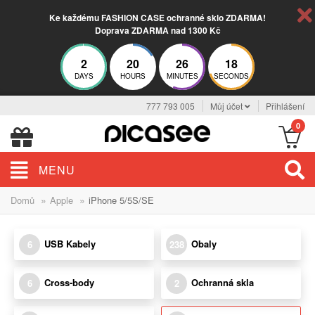
Ke každému FASHION CASE ochranné sklo ZDARMA!
Doprava ZDARMA nad 1300 Kč
2
20
26
17
DAYS
HOURS
MINUTES
SECONDS
777 793 005
Můj účet
Přihlášení
0
MENU
»
»
Domů
Apple
iPhone 5/5S/SE
USB Kabely
Obaly
6
238
Cross-body
Ochranná skla
6
2