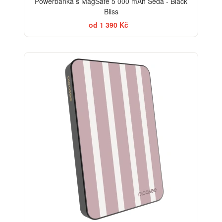
Powerbanka s MagSafe 5 000 mAh Šedá - Black
Bliss
od 1 390 Kč
ELEGANCE