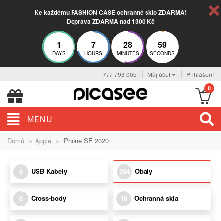
Ke každému FASHION CASE ochranné sklo ZDARMA!
Doprava ZDARMA nad 1300 Kč
1
7
28
58
DAYS
HOURS
MINUTES
SECONDS
777 793 005
Můj účet
Přihlášení
0
MENU
»
»
Domů
Apple
iPhone SE 2020
USB Kabely
Obaly
6
254
Cross-body
Ochranná skla
6
16