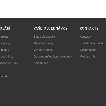
OVÁNÍ
VAŠE OBJEDNÁVKY
KONTAKTY
poukaz
Stav objednávky
Kontakty
 dopravy
Mé objednávky
Kontaktní formulář
 platby
Výměna zboží
Velkoobchod
 podmínky
Odstoupení od kupní smlouvy
Média o nás
osobních údajů
Reklamace
t obal