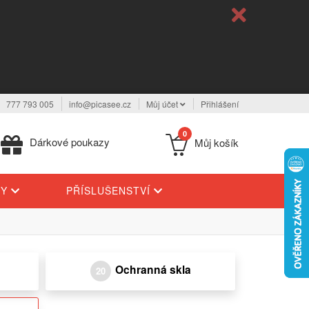
777 793 005
info@picasee.cz
Můj účet
Přihlášení
0
Dárkové poukazy
Můj košík
TY
PŘÍSLUŠENSTVÍ
Ochranná skla
20