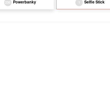
Powerbanky
Selfie Stick
236
1