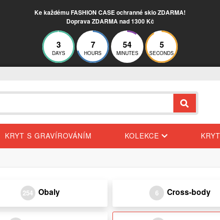
Ke každému FASHION CASE ochranné sklo ZDARMA!
Doprava ZDARMA nad 1300 Kč
3
7
54
5
DAYS
HOURS
MINUTES
SECONDS
KRYT S GRAVÍROVÁNÍM
KOLEKCE
KRY
Obaly
Cross-body
254
6