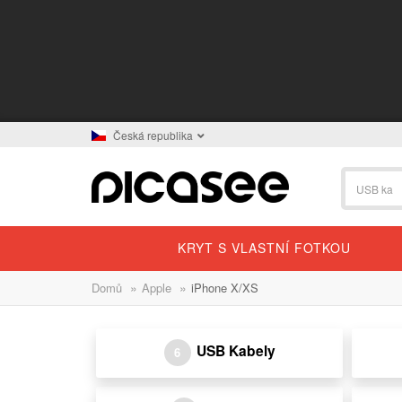
Česká republika
KRYT S VLASTNÍ FOTKOU
»
»
Domů
Apple
iPhone X/XS
USB Kabely
6