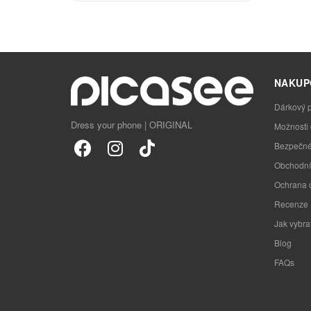
NAKUP
Dárkový 
Dress your phone | ORIGINAL
Možnosti
Bezpečné
Obchodní
Ochrana 
Recenze
Jak vybra
Blog
FAQs