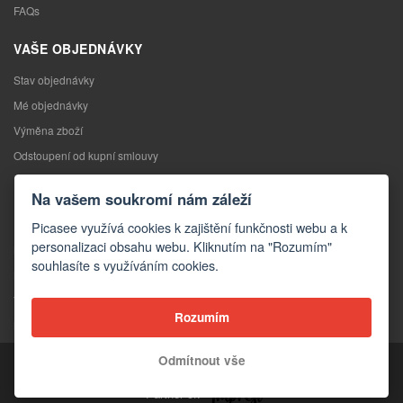
FAQs
VAŠE OBJEDNÁVKY
Stav objednávky
Mé objednávky
Výměna zboží
Odstoupení od kupní smlouvy
Reklamace
Na vašem soukromí nám záleží
KONTAKTY
Picasee využívá cookies k zajištění funkčnosti webu a k
personalizaci obsahu webu. Kliknutím na "Rozumím"
Kontakty
souhlasíte s využíváním cookies.
Kontaktní formulář
Velkoobchod
Rozumím
Média o nás
Odmítnout vše
Copyright © 2026 Picasee
Partner of: