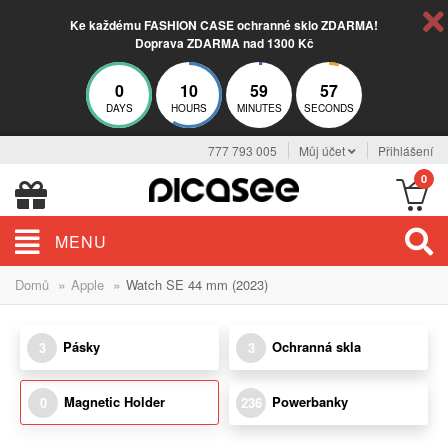
Ke každému FASHION CASE ochranné sklo ZDARMA!
Doprava ZDARMA nad 1300 Kč
0
10
59
57
DAYS
HOURS
MINUTES
SECONDS
777 793 005
Můj účet
Přihlášení
0
MENU
»
»
Domů
Apple
Watch SE 44 mm (2023)
Pásky
Ochranná skla
3
3
Magnetic Holder
Powerbanky
0
236