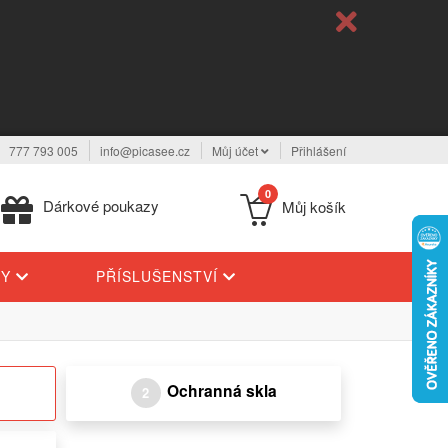
777 793 005
info@picasee.cz
Můj účet
Přihlášení
0
Dárkové poukazy
Můj košík
TY
PŘÍSLUŠENSTVÍ
Ochranná skla
2