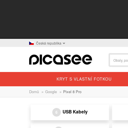
Česká republika
KRYT S VLASTNÍ FOTKOU
»
»
Domů
Google
Pixel 8 Pro
USB Kabely
6