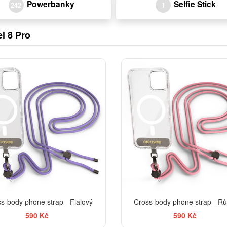
Powerbanky
Selfie Stick
242
1
l 8 Pro
s-body phone strap - Fialový
Cross-body phone strap - R
590 Kč
590 Kč