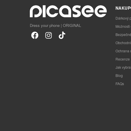
NAKUP
Dárkový 
Dress your phone | ORIGINAL
Možnosti
Bezpečné
Obchodní
Ochrana 
Recenze
Jak vybra
Blog
FAQs