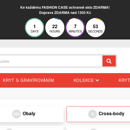
Ke každému FASHION CASE ochranné sklo ZDARMA!
Doprava ZDARMA nad 1300 Kč
1
22
7
53
DAYS
HOURS
MINUTES
SECONDS
KRYT S GRAVÍROVÁNÍM
KOLEKCE
KRY
Obaly
Cross-body
254
6