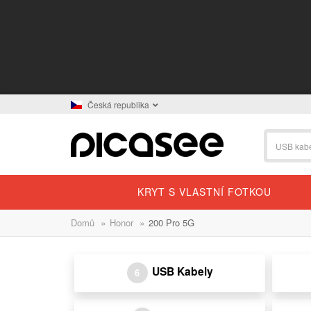
Česká republika
KRYT S VLASTNÍ FOTKOU
»
»
Domů
Honor
200 Pro 5G
USB Kabely
6