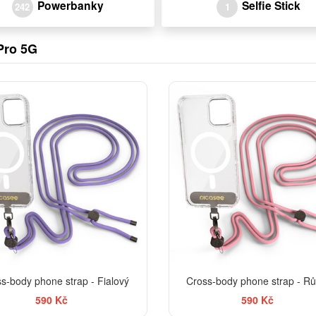
Powerbanky
Selfie Stick
242
1
Pro 5G
s-body phone strap - Fialový
Cross-body phone strap - R
590 Kč
590 Kč