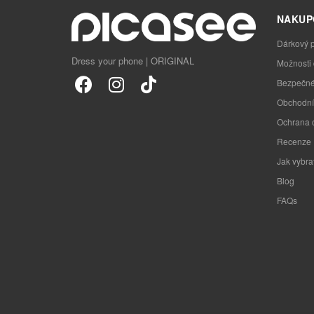
NAKUP
Dárkový 
Dress your phone | ORIGINAL
Možnosti
Bezpečné
Obchodní
Ochrana 
Recenze
Jak vybra
Blog
FAQs