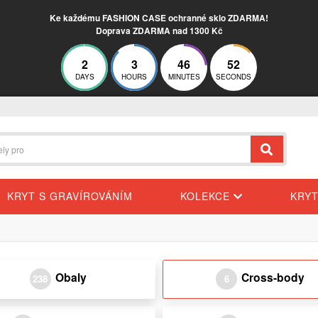
Ke každému FASHION CASE ochranné sklo ZDARMA!
Doprava ZDARMA nad 1300 Kč
2
3
46
52
DAYS
HOURS
MINUTES
SECONDS
KRYT S GRAVÍROVÁNÍM
KOLEKCE
KRY
Obaly
Cross-body
238
6