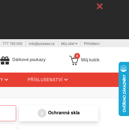
777 793 005
info@picasee.cz
Můj účet
Přihlášení
0
Dárkové poukazy
Můj košík
TY
PŘÍSLUŠENSTVÍ
Ochranná skla
2